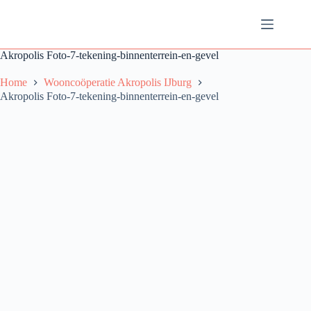
Ga
naar
de
inhoud
Akropolis Foto-7-tekening-binnenterrein-en-gevel
Home
Wooncoöperatie Akropolis IJburg
Akropolis Foto-7-tekening-binnenterrein-en-gevel