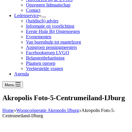
Opzeggen lidmaatschap
Contact
Ledenservice
(Juridisch) advies
Informatie en voorlichting
Eerste Hulp Bij Ongenoegen
Evenementen
Van burenhulp tot mantelzorg
Appgroep penningmeesters
Facebookgroep LVGO
Belangenbehartiging
Plaatsen oproep
Veelgestelde vragen
Agenda
Menu
Akropolis Foto-5-Centrumeiland-IJburg
Home
Wooncoöperatie Akropolis IJburg
Akropolis Foto-5-
Centrumeiland-IJburg