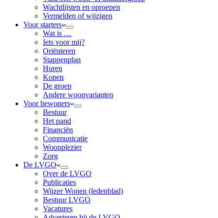
Wachtlijsten en oproepen
Vermelden of wijzigen
Voor starters
Wat is …
Iets voor mij?
Oriënteren
Stappenplan
Huren
Kopen
De groep
Andere woonvarianten
Voor bewoners
Bestuur
Het pand
Financiën
Communicatie
Woonplezier
Zorg
De LVGO
Over de LVGO
Publicaties
Wijzer Wonen (ledenblad)
Bestuur LVGO
Vacatures
Adverteren bij de LVGO