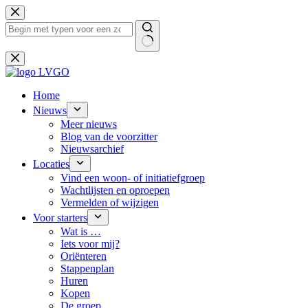
Ga
naar
de
inhoud
Geen
resultaten
Home
Nieuws
Meer nieuws
Blog van de voorzitter
Nieuwsarchief
Locaties
Vind een woon- of initiatiefgroep
Wachtlijsten en oproepen
Vermelden of wijzigen
Voor starters
Wat is …
Iets voor mij?
Oriënteren
Stappenplan
Huren
Kopen
De groep