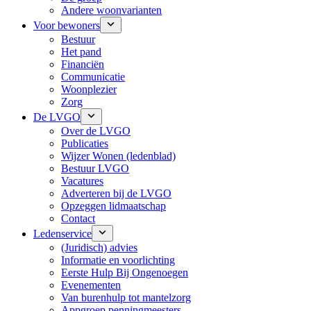
Andere woonvarianten
Voor bewoners
Bestuur
Het pand
Financiën
Communicatie
Woonplezier
Zorg
De LVGO
Over de LVGO
Publicaties
Wijzer Wonen (ledenblad)
Bestuur LVGO
Vacatures
Adverteren bij de LVGO
Opzeggen lidmaatschap
Contact
Ledenservice
(Juridisch) advies
Informatie en voorlichting
Eerste Hulp Bij Ongenoegen
Evenementen
Van burenhulp tot mantelzorg
Appgroep penningmeesters