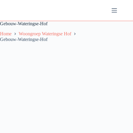
Ga
naar
de
inhoud
Gebouw-Wateringse-Hof
Home
Woongroep Wateringse Hof
Gebouw-Wateringse-Hof