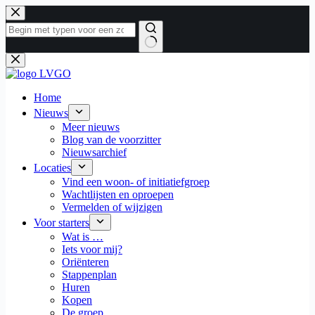
Ga
naar
de
inhoud
Geen
resultaten
Home
Nieuws
Meer nieuws
Blog van de voorzitter
Nieuwsarchief
Locaties
Vind een woon- of initiatiefgroep
Wachtlijsten en oproepen
Vermelden of wijzigen
Voor starters
Wat is …
Iets voor mij?
Oriënteren
Stappenplan
Huren
Kopen
De groep