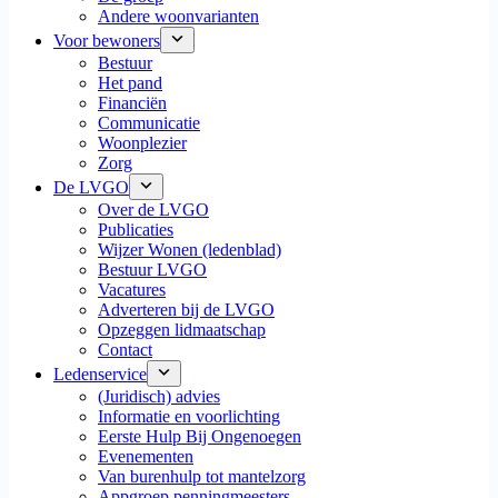
Andere woonvarianten
Voor bewoners
Bestuur
Het pand
Financiën
Communicatie
Woonplezier
Zorg
De LVGO
Over de LVGO
Publicaties
Wijzer Wonen (ledenblad)
Bestuur LVGO
Vacatures
Adverteren bij de LVGO
Opzeggen lidmaatschap
Contact
Ledenservice
(Juridisch) advies
Informatie en voorlichting
Eerste Hulp Bij Ongenoegen
Evenementen
Van burenhulp tot mantelzorg
Appgroep penningmeesters