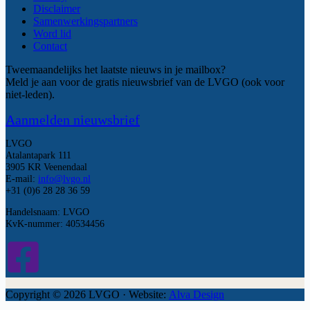
Disclaimer
Samenwerkingspartners
Word lid
Contact
Tweemaandelijks het laatste nieuws in je mailbox?
Meld je aan voor de gratis nieuwsbrief van de LVGO (ook voor
niet-leden).
Aanmelden nieuwsbrief
LVGO
Atalantapark 111
3905 KR Veenendaal
E-mail:
info@lvgo.nl
+31 (0)6 28 28 36 59
Handelsnaam: LVGO
KvK-nummer: 40534456
Copyright © 2026 LVGO · Website:
Alva Design