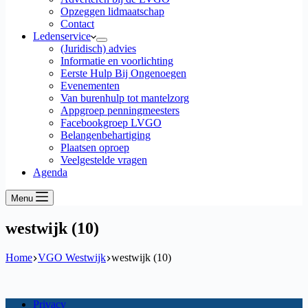
Opzeggen lidmaatschap
Contact
Ledenservice
(Juridisch) advies
Informatie en voorlichting
Eerste Hulp Bij Ongenoegen
Evenementen
Van burenhulp tot mantelzorg
Appgroep penningmeesters
Facebookgroep LVGO
Belangenbehartiging
Plaatsen oproep
Veelgestelde vragen
Agenda
Menu
westwijk (10)
Home
VGO Westwijk
westwijk (10)
Privacy