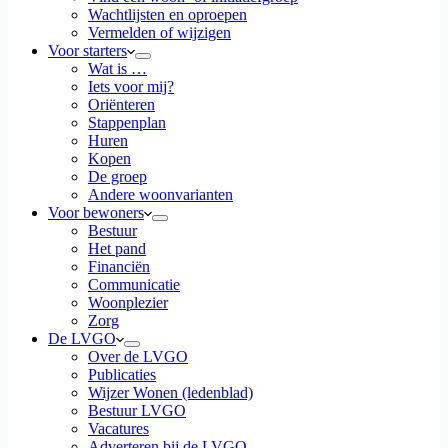
Wachtlijsten en oproepen
Vermelden of wijzigen
Voor starters
Wat is …
Iets voor mij?
Oriënteren
Stappenplan
Huren
Kopen
De groep
Andere woonvarianten
Voor bewoners
Bestuur
Het pand
Financiën
Communicatie
Woonplezier
Zorg
De LVGO
Over de LVGO
Publicaties
Wijzer Wonen (ledenblad)
Bestuur LVGO
Vacatures
Adverteren bij de LVGO