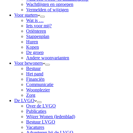
Wachtlijsten en oproepen
Vermelden of wijzigen
Voor starters
Wat is …
Iets voor mij?
Oriënteren
Stappenplan
Huren
Kopen
De groep
Andere woonvarianten
Voor bewoners
Bestuur
Het pand
Financiën
Communicatie
Woonplezier
Zorg
De LVGO
Over de LVGO
Publicaties
Wijzer Wonen (ledenblad)
Bestuur LVGO
Vacatures
Adverteren bij de LVGO