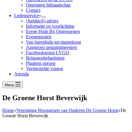
Opzeggen lidmaatschap
Contact
Ledenservice
(Juridisch) advies
Informatie en voorlichting
Eerste Hulp Bij Ongenoegen
Evenementen
Van burenhulp tot mantelzorg
Appgroep penningmeesters
Facebookgroep LVGO
Belangenbehartiging
Plaatsen oproep
Veelgestelde vragen
Agenda
Menu
De Groene Horst Beverwijk
Home
Vereniging Woongroep van Ouderen De Groene Horst
De
Groene Horst Beverwijk