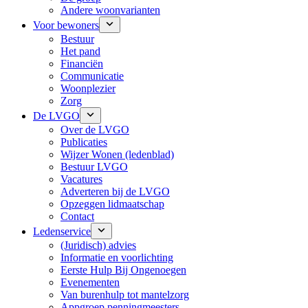
Andere woonvarianten
Voor bewoners
Bestuur
Het pand
Financiën
Communicatie
Woonplezier
Zorg
De LVGO
Over de LVGO
Publicaties
Wijzer Wonen (ledenblad)
Bestuur LVGO
Vacatures
Adverteren bij de LVGO
Opzeggen lidmaatschap
Contact
Ledenservice
(Juridisch) advies
Informatie en voorlichting
Eerste Hulp Bij Ongenoegen
Evenementen
Van burenhulp tot mantelzorg
Appgroep penningmeesters