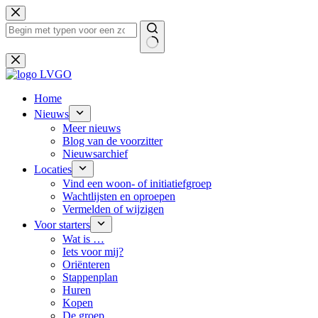
Ga
naar
de
inhoud
Geen
resultaten
Home
Nieuws
Meer nieuws
Blog van de voorzitter
Nieuwsarchief
Locaties
Vind een woon- of initiatiefgroep
Wachtlijsten en oproepen
Vermelden of wijzigen
Voor starters
Wat is …
Iets voor mij?
Oriënteren
Stappenplan
Huren
Kopen
De groep