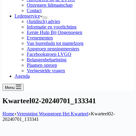
Opzeggen lidmaatschap
Contact
Ledenservice
(Juridisch) advies
Informatie en voorlichting
Eerste Hulp Bij Ongenoegen
Evenementen
Van burenhulp tot mantelzorg
Appgroep penningmeesters
Facebookgroep LVGO
Belangenbehartiging
Plaatsen oproep
Veelgestelde vragen
Agenda
Menu
Kwarteel02-20240701_133341
Home
Vereniging Woongroep Het Kwarteel
Kwarteel02-
20240701_133341