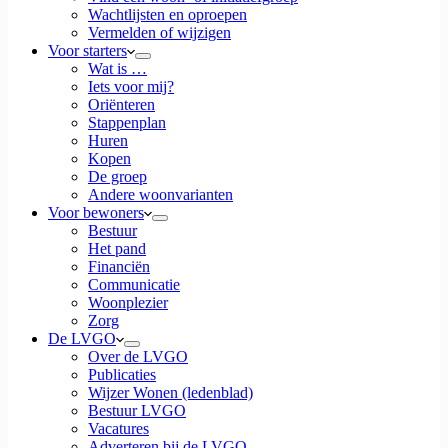
Wachtlijsten en oproepen
Vermelden of wijzigen
Voor starters
Wat is …
Iets voor mij?
Oriënteren
Stappenplan
Huren
Kopen
De groep
Andere woonvarianten
Voor bewoners
Bestuur
Het pand
Financiën
Communicatie
Woonplezier
Zorg
De LVGO
Over de LVGO
Publicaties
Wijzer Wonen (ledenblad)
Bestuur LVGO
Vacatures
Adverteren bij de LVGO