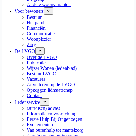
Andere woonvarianten
Voor bewoners
Bestuur
Het pand
Financiën
Communicatie
Woonplezier
Zorg
De LVGO
Over de LVGO
Publicaties
Wijzer Wonen (ledenblad)
Bestuur LVGO
Vacatures
Adverteren bij de LVGO
Opzeggen lidmaatschap
Contact
Ledenservice
(Juridisch) advies
Informatie en voorlichting
Eerste Hulp Bij Ongenoegen
Evenementen
Van burenhulp tot mantelzorg
Appgroep penningmeesters