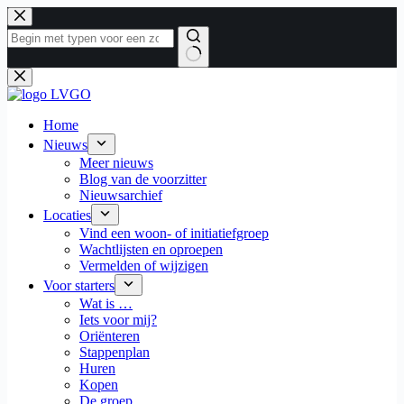
Ga
naar
de
inhoud
Geen
resultaten
Home
Nieuws
Meer nieuws
Blog van de voorzitter
Nieuwsarchief
Locaties
Vind een woon- of initiatiefgroep
Wachtlijsten en oproepen
Vermelden of wijzigen
Voor starters
Wat is …
Iets voor mij?
Oriënteren
Stappenplan
Huren
Kopen
De groep