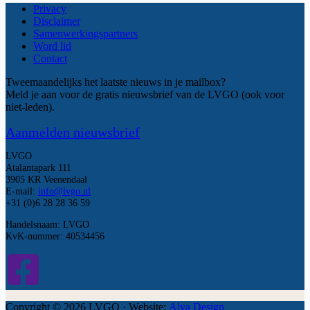
Privacy
Disclaimer
Samenwerkingspartners
Word lid
Contact
Tweemaandelijks het laatste nieuws in je mailbox?
Meld je aan voor de gratis nieuwsbrief van de LVGO (ook voor
niet-leden).
Aanmelden nieuwsbrief
LVGO
Atalantapark 111
3905 KR Veenendaal
E-mail:
info@lvgo.nl
+31 (0)6 28 28 36 59
Handelsnaam: LVGO
KvK-nummer: 40534456
Copyright © 2026 LVGO · Website:
Alva Design