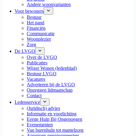
Andere woonvarianten
Voor bewoners
Bestuur
Het pand
Financiën
Communicatie
Woonplezier
Zorg
De LVGO
Over de LVGO
Publicaties
Wijzer Wonen (ledenblad)
Bestuur LVGO
Vacatures
Adverteren bij de LVGO
Opzeggen lidmaatschap
Contact
Ledenservice
(Juridisch) advies
Informatie en voorlichting
Eerste Hulp Bij Ongenoegen
Evenementen
Van burenhulp tot mantelzorg
Appgroep penningmeesters