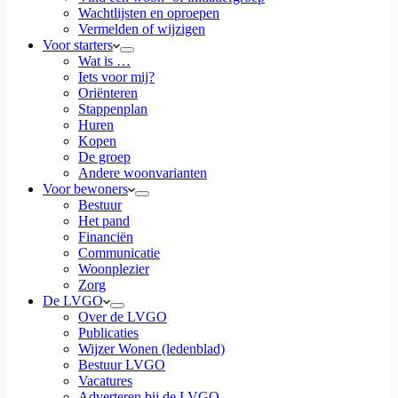
Wachtlijsten en oproepen
Vermelden of wijzigen
Voor starters
Wat is …
Iets voor mij?
Oriënteren
Stappenplan
Huren
Kopen
De groep
Andere woonvarianten
Voor bewoners
Bestuur
Het pand
Financiën
Communicatie
Woonplezier
Zorg
De LVGO
Over de LVGO
Publicaties
Wijzer Wonen (ledenblad)
Bestuur LVGO
Vacatures
Adverteren bij de LVGO