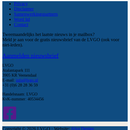
Privacy
Disclaimer
Samenwerkingspartners
Word lid
Contact
Tweemaandelijks het laatste nieuws in je mailbox?
Meld je aan voor de gratis nieuwsbrief van de LVGO (ook voor
niet-leden).
Aanmelden nieuwsbrief
LVGO
Atalantapark 111
3905 KR Veenendaal
E-mail:
info@lvgo.nl
+31 (0)6 28 28 36 59
Handelsnaam: LVGO
KvK-nummer: 40534456
Copyright © 2026 LVGO · Website:
Alva Design