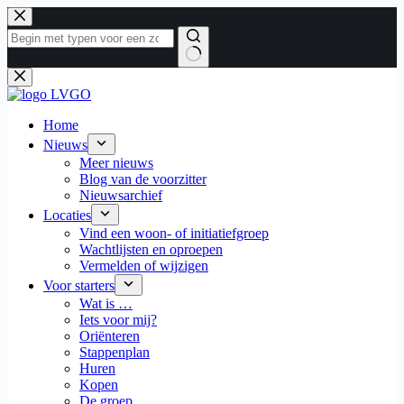
Ga
naar
de
inhoud
Geen
resultaten
Home
Nieuws
Meer nieuws
Blog van de voorzitter
Nieuwsarchief
Locaties
Vind een woon- of initiatiefgroep
Wachtlijsten en oproepen
Vermelden of wijzigen
Voor starters
Wat is …
Iets voor mij?
Oriënteren
Stappenplan
Huren
Kopen
De groep