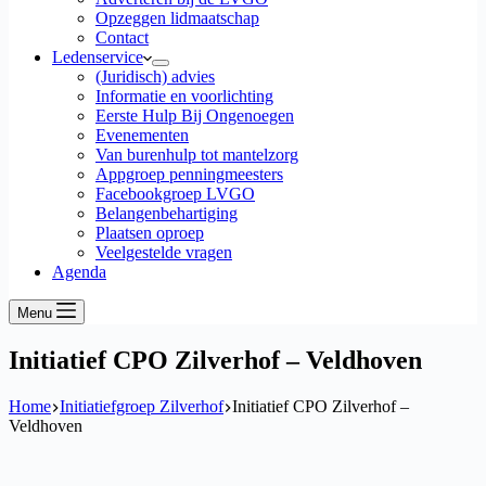
Opzeggen lidmaatschap
Contact
Ledenservice
(Juridisch) advies
Informatie en voorlichting
Eerste Hulp Bij Ongenoegen
Evenementen
Van burenhulp tot mantelzorg
Appgroep penningmeesters
Facebookgroep LVGO
Belangenbehartiging
Plaatsen oproep
Veelgestelde vragen
Agenda
Menu
Initiatief CPO Zilverhof – Veldhoven
Home
Initiatiefgroep Zilverhof
Initiatief CPO Zilverhof –
Veldhoven