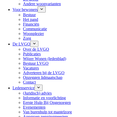
Andere woonvarianten
Voor bewoners
Bestuur
Het pand
Financiën
Communicatie
Woonplezier
Zorg
De LVGO
Over de LVGO
Publicaties
Wijzer Wonen (ledenblad)
Bestuur LVGO
Vacatures
Adverteren bij de LVGO
Opzeggen lidmaatschap
Contact
Ledenservice
(Juridisch) advies
Informatie en voorlichting
Eerste Hulp Bij Ongenoegen
Evenementen
Van burenhulp tot mantelzorg
Appgroep penningmeesters