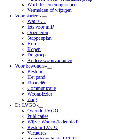
Wachtlijsten en oproepen
Vermelden of wijzigen
Voor starters
Wat is …
Iets voor mij?
Oriënteren
Stappenplan
Huren
Kopen
De groep
Andere woonvarianten
Voor bewoners
Bestuur
Het pand
Financiën
Communicatie
Woonplezier
Zorg
De LVGO
Over de LVGO
Publicaties
Wijzer Wonen (ledenblad)
Bestuur LVGO
Vacatures
Adverteren bij de LVGO