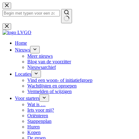
Ga
naar
de
inhoud
Geen
resultaten
Home
Nieuws
Meer nieuws
Blog van de voorzitter
Nieuwsarchief
Locaties
Vind een woon- of initiatiefgroep
Wachtlijsten en oproepen
Vermelden of wijzigen
Voor starters
Wat is …
Iets voor mij?
Oriënteren
Stappenplan
Huren
Kopen
De groep