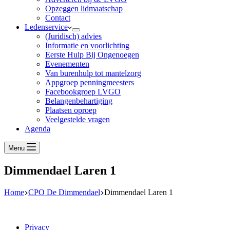
Opzeggen lidmaatschap
Contact
Ledenservice
(Juridisch) advies
Informatie en voorlichting
Eerste Hulp Bij Ongenoegen
Evenementen
Van burenhulp tot mantelzorg
Appgroep penningmeesters
Facebookgroep LVGO
Belangenbehartiging
Plaatsen oproep
Veelgestelde vragen
Agenda
Menu
Dimmendael Laren 1
Home
CPO De Dimmendael
Dimmendael Laren 1
Privacy