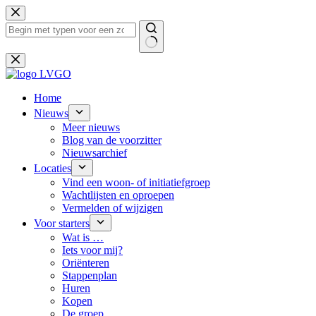
Ga
naar
de
inhoud
Geen
resultaten
Home
Nieuws
Meer nieuws
Blog van de voorzitter
Nieuwsarchief
Locaties
Vind een woon- of initiatiefgroep
Wachtlijsten en oproepen
Vermelden of wijzigen
Voor starters
Wat is …
Iets voor mij?
Oriënteren
Stappenplan
Huren
Kopen
De groep