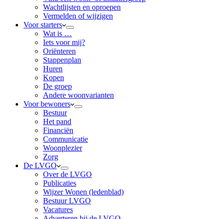
Wachtlijsten en oproepen
Vermelden of wijzigen
Voor starters
Wat is …
Iets voor mij?
Oriënteren
Stappenplan
Huren
Kopen
De groep
Andere woonvarianten
Voor bewoners
Bestuur
Het pand
Financiën
Communicatie
Woonplezier
Zorg
De LVGO
Over de LVGO
Publicaties
Wijzer Wonen (ledenblad)
Bestuur LVGO
Vacatures
Adverteren bij de LVGO