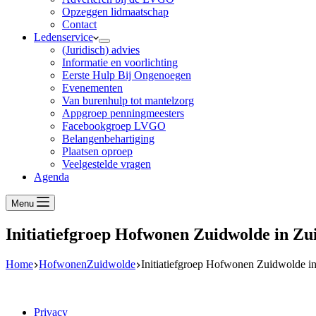
Opzeggen lidmaatschap
Contact
Ledenservice
(Juridisch) advies
Informatie en voorlichting
Eerste Hulp Bij Ongenoegen
Evenementen
Van burenhulp tot mantelzorg
Appgroep penningmeesters
Facebookgroep LVGO
Belangenbehartiging
Plaatsen oproep
Veelgestelde vragen
Agenda
Menu
Initiatiefgroep Hofwonen Zuidwolde in Zu
Home
HofwonenZuidwolde
Initiatiefgroep Hofwonen Zuidwolde i
Privacy