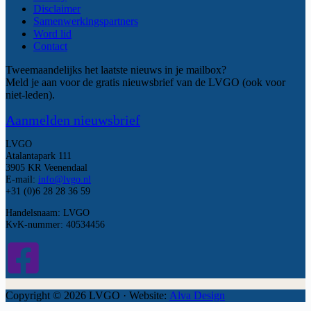
Disclaimer
Samenwerkingspartners
Word lid
Contact
Tweemaandelijks het laatste nieuws in je mailbox?
Meld je aan voor de gratis nieuwsbrief van de LVGO (ook voor
niet-leden).
Aanmelden nieuwsbrief
LVGO
Atalantapark 111
3905 KR Veenendaal
E-mail:
info@lvgo.nl
+31 (0)6 28 28 36 59
Handelsnaam: LVGO
KvK-nummer: 40534456
Copyright © 2026 LVGO · Website:
Alva Design