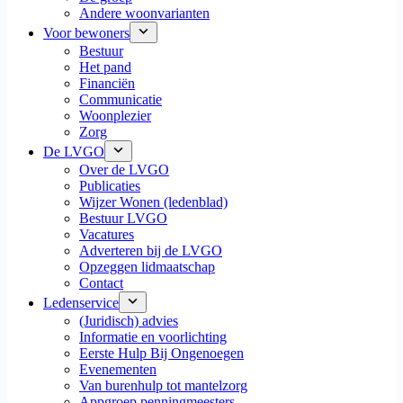
Andere woonvarianten
Voor bewoners
Bestuur
Het pand
Financiën
Communicatie
Woonplezier
Zorg
De LVGO
Over de LVGO
Publicaties
Wijzer Wonen (ledenblad)
Bestuur LVGO
Vacatures
Adverteren bij de LVGO
Opzeggen lidmaatschap
Contact
Ledenservice
(Juridisch) advies
Informatie en voorlichting
Eerste Hulp Bij Ongenoegen
Evenementen
Van burenhulp tot mantelzorg
Appgroep penningmeesters