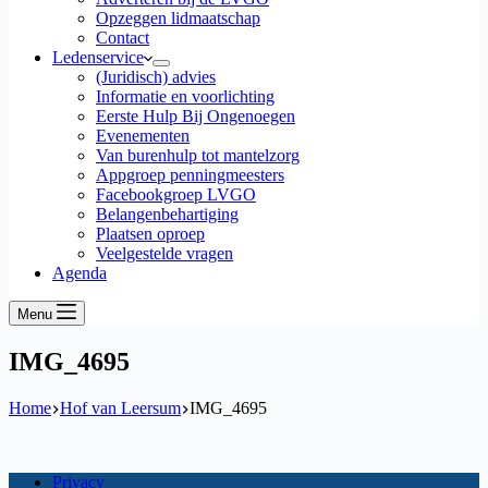
Opzeggen lidmaatschap
Contact
Ledenservice
(Juridisch) advies
Informatie en voorlichting
Eerste Hulp Bij Ongenoegen
Evenementen
Van burenhulp tot mantelzorg
Appgroep penningmeesters
Facebookgroep LVGO
Belangenbehartiging
Plaatsen oproep
Veelgestelde vragen
Agenda
Menu
IMG_4695
Home
Hof van Leersum
IMG_4695
Privacy