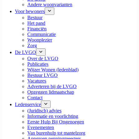
Andere woonvarianten
Voor bewoners
Bestuur
Het pand
Financiën
Communicatie
Woonplezier
Zorg
De LVGO
Over de LVGO
Publicaties
Wijzer Wonen (ledenblad)
Bestuur LVGO
Vacatures
Adverteren bij de LVGO
Opzeggen lidmaatschap
Contact
Ledenservice
(Juridisch) advies
Informatie en voorlichting
Eerste Hulp Bij Ongenoegen
Evenementen
Van burenhulp tot mantelzorg
Appgroep penningmeesters