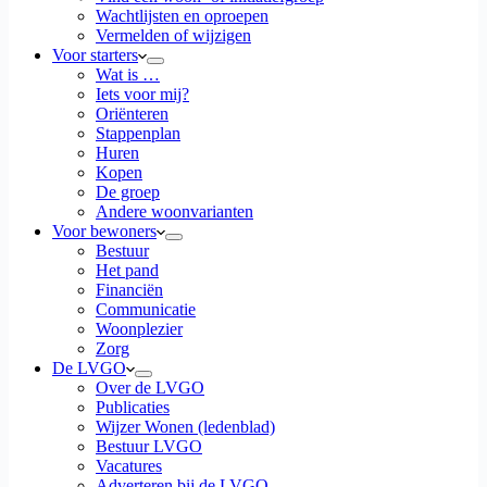
Wachtlijsten en oproepen
Vermelden of wijzigen
Voor starters
Wat is …
Iets voor mij?
Oriënteren
Stappenplan
Huren
Kopen
De groep
Andere woonvarianten
Voor bewoners
Bestuur
Het pand
Financiën
Communicatie
Woonplezier
Zorg
De LVGO
Over de LVGO
Publicaties
Wijzer Wonen (ledenblad)
Bestuur LVGO
Vacatures
Adverteren bij de LVGO