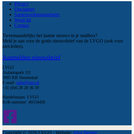
Privacy
Disclaimer
Samenwerkingspartners
Word lid
Contact
Tweemaandelijks het laatste nieuws in je mailbox?
Meld je aan voor de gratis nieuwsbrief van de LVGO (ook voor
niet-leden).
Aanmelden nieuwsbrief
LVGO
Atalantapark 111
3905 KR Veenendaal
E-mail:
info@lvgo.nl
+31 (0)6 28 28 36 59
Handelsnaam: LVGO
KvK-nummer: 40534456
Copyright © 2026 LVGO · Website:
Alva Design