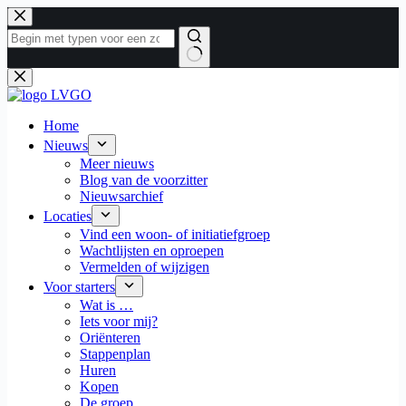
Ga
naar
de
inhoud
Geen
resultaten
Home
Nieuws
Meer nieuws
Blog van de voorzitter
Nieuwsarchief
Locaties
Vind een woon- of initiatiefgroep
Wachtlijsten en oproepen
Vermelden of wijzigen
Voor starters
Wat is …
Iets voor mij?
Oriënteren
Stappenplan
Huren
Kopen
De groep