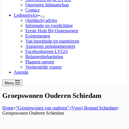
Opzeggen lidmaatschap
Contact
Ledenservice
(Juridisch) advies
Informatie en voorlichting
Eerste Hulp Bij Ongenoegen
Evenementen
Van burenhulp tot mantelzorg
Appgroep penningmeesters
Facebookgroep LVGO
Belangenbehartiging
Plaatsen oproep
Veelgestelde vragen
Agenda
Menu
Groepswonen Ouderen Schiedam
Home
“Groepswonen van ouderen” (Vgos) Bospad Schiedam
Groepswonen Ouderen Schiedam