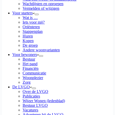
Wachtlijsten en oproepen
Vermelden of wijzigen
Voor starters
Wat is …
Iets voor mij?
Oriënteren
Stappenplan
Huren
Kopen
De groep
Andere woonvarianten
Voor bewoners
Bestuur
Het pand
Financiën
Communicatie
Woonplezier
Zorg
De LVGO
Over de LVGO
Publicaties
Wijzer Wonen (ledenblad)
Bestuur LVGO
Vacatures
Adverteren bij de LVGO