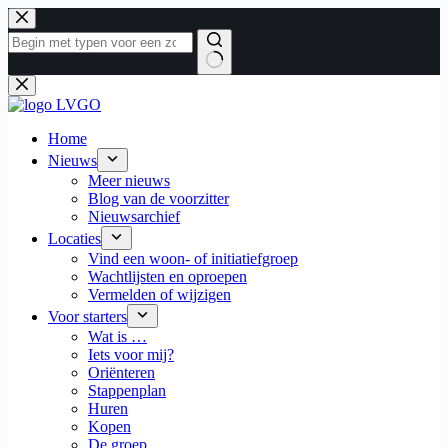
Ga
naar
de
inhoud
Geen
resultaten
Home
Nieuws
Meer nieuws
Blog van de voorzitter
Nieuwsarchief
Locaties
Vind een woon- of initiatiefgroep
Wachtlijsten en oproepen
Vermelden of wijzigen
Voor starters
Wat is …
Iets voor mij?
Oriënteren
Stappenplan
Huren
Kopen
De groep