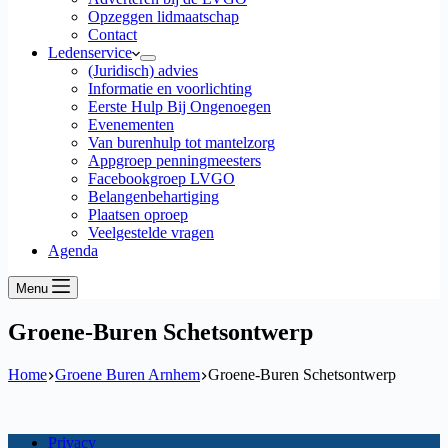
Opzeggen lidmaatschap
Contact
Ledenservice
(Juridisch) advies
Informatie en voorlichting
Eerste Hulp Bij Ongenoegen
Evenementen
Van burenhulp tot mantelzorg
Appgroep penningmeesters
Facebookgroep LVGO
Belangenbehartiging
Plaatsen oproep
Veelgestelde vragen
Agenda
Menu
Groene-Buren Schetsontwerp
Home
Groene Buren Arnhem
Groene-Buren Schetsontwerp
Privacy