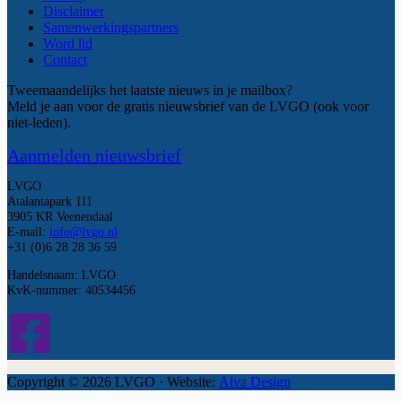
Disclaimer
Samenwerkingspartners
Word lid
Contact
Tweemaandelijks het laatste nieuws in je mailbox?
Meld je aan voor de gratis nieuwsbrief van de LVGO (ook voor
niet-leden).
Aanmelden nieuwsbrief
LVGO
Atalantapark 111
3905 KR Veenendaal
E-mail:
info@lvgo.nl
+31 (0)6 28 28 36 59
Handelsnaam: LVGO
KvK-nummer: 40534456
Copyright © 2026 LVGO · Website:
Alva Design