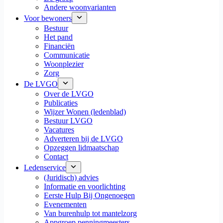
Andere woonvarianten
Voor bewoners
Bestuur
Het pand
Financiën
Communicatie
Woonplezier
Zorg
De LVGO
Over de LVGO
Publicaties
Wijzer Wonen (ledenblad)
Bestuur LVGO
Vacatures
Adverteren bij de LVGO
Opzeggen lidmaatschap
Contact
Ledenservice
(Juridisch) advies
Informatie en voorlichting
Eerste Hulp Bij Ongenoegen
Evenementen
Van burenhulp tot mantelzorg
Appgroep penningmeesters