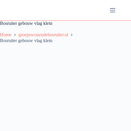
Ga
naar
de
inhoud
Bosruiter gebouw vlag klein
Home
groepswonendebosruiter.nl
Bosruiter gebouw vlag klein