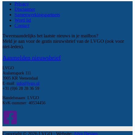
Privacy
Disclaimer
Samenwerkingspartners
Word lid
Contact
Tweemaandelijks het laatste nieuws in je mailbox?
Meld je aan voor de gratis nieuwsbrief van de LVGO (ook voor
niet-leden).
Aanmelden nieuwsbrief
LVGO
Atalantapark 111
3905 KR Veenendaal
E-mail:
info@lvgo.nl
+31 (0)6 28 28 36 59
Handelsnaam: LVGO
KvK-nummer: 40534456
Copyright © 2026 LVGO · Website:
Alva Design