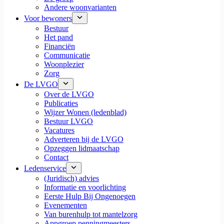
Andere woonvarianten
Voor bewoners
Bestuur
Het pand
Financiën
Communicatie
Woonplezier
Zorg
De LVGO
Over de LVGO
Publicaties
Wijzer Wonen (ledenblad)
Bestuur LVGO
Vacatures
Adverteren bij de LVGO
Opzeggen lidmaatschap
Contact
Ledenservice
(Juridisch) advies
Informatie en voorlichting
Eerste Hulp Bij Ongenoegen
Evenementen
Van burenhulp tot mantelzorg
Appgroep penningmeesters