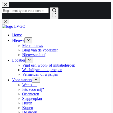
Ga
naar
de
inhoud
Geen
resultaten
Home
Nieuws
Meer nieuws
Blog van de voorzitter
Nieuwsarchief
Locaties
Vind een woon- of initiatiefgroep
Wachtlijsten en oproepen
Vermelden of wijzigen
Voor starters
Wat is …
Iets voor mij?
Oriënteren
Stappenplan
Huren
Kopen
De groep