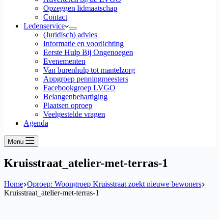
Opzeggen lidmaatschap
Contact
Ledenservice
(Juridisch) advies
Informatie en voorlichting
Eerste Hulp Bij Ongenoegen
Evenementen
Van burenhulp tot mantelzorg
Appgroep penningmeesters
Facebookgroep LVGO
Belangenbehartiging
Plaatsen oproep
Veelgestelde vragen
Agenda
Menu
Kruisstraat_atelier-met-terras-1
Home
Oproep: Woongroep Kruisstraat zoekt nieuwe bewoners
Kruisstraat_atelier-met-terras-1