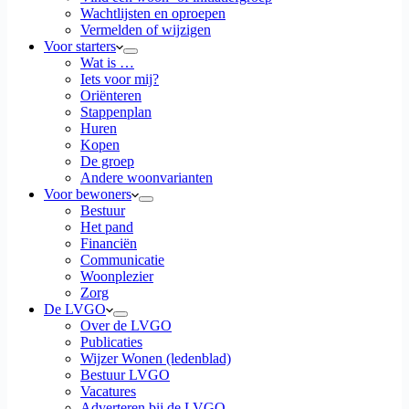
Wachtlijsten en oproepen
Vermelden of wijzigen
Voor starters
Wat is …
Iets voor mij?
Oriënteren
Stappenplan
Huren
Kopen
De groep
Andere woonvarianten
Voor bewoners
Bestuur
Het pand
Financiën
Communicatie
Woonplezier
Zorg
De LVGO
Over de LVGO
Publicaties
Wijzer Wonen (ledenblad)
Bestuur LVGO
Vacatures
Adverteren bij de LVGO