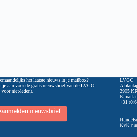
maandelijks het laatste nieuws in je mailbox?
LVGO
 je aan voor de gratis nieuwsbrief van de LVGO
Atalanta
 voor niet-leden).
3905 KR
E-mail:
+31 (0)6
Aanmelden nieuwsbrief
Handel
KvK-nu