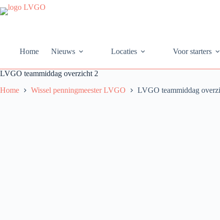
Ga
naar
de
inhoud
Home
Nieuws
Locaties
Voor starters
LVGO teammiddag overzicht 2
Home
Wissel penningmeester LVGO
LVGO teammiddag overzi