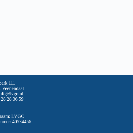
park 111
 Veenendaal
info@lvgo.nl
 28 28 36 59
snaam: LVGO
mmer: 40534456