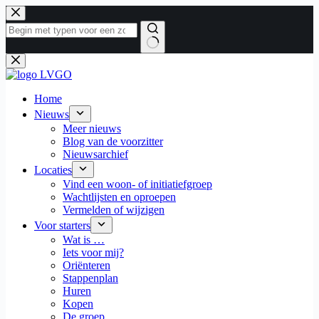
Ga
naar
de
inhoud
Geen
resultaten
Home
Nieuws
Meer nieuws
Blog van de voorzitter
Nieuwsarchief
Locaties
Vind een woon- of initiatiefgroep
Wachtlijsten en oproepen
Vermelden of wijzigen
Voor starters
Wat is …
Iets voor mij?
Oriënteren
Stappenplan
Huren
Kopen
De groep