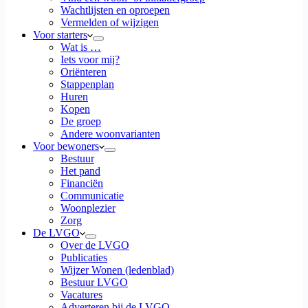
Wachtlijsten en oproepen
Vermelden of wijzigen
Voor starters
Wat is …
Iets voor mij?
Oriënteren
Stappenplan
Huren
Kopen
De groep
Andere woonvarianten
Voor bewoners
Bestuur
Het pand
Financiën
Communicatie
Woonplezier
Zorg
De LVGO
Over de LVGO
Publicaties
Wijzer Wonen (ledenblad)
Bestuur LVGO
Vacatures
Adverteren bij de LVGO