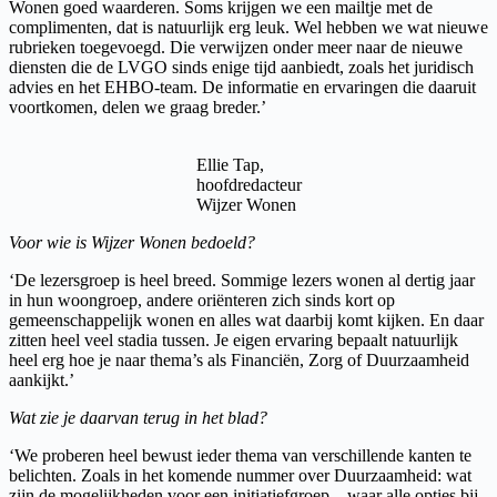
Wonen goed waarderen. Soms krijgen we een mailtje met de
complimenten, dat is natuurlijk erg leuk. Wel hebben we wat nieuwe
rubrieken toegevoegd. Die verwijzen onder meer naar de nieuwe
diensten die de LVGO sinds enige tijd aanbiedt, zoals het juridisch
advies en het EHBO-team. De informatie en ervaringen die daaruit
voortkomen, delen we graag breder.’
Ellie Tap,
hoofdredacteur
Wijzer Wonen
Voor wie is Wijzer Wonen bedoeld?
‘De lezersgroep is heel breed. Sommige lezers wonen al dertig jaar
in hun woongroep, andere oriënteren zich sinds kort op
gemeenschappelijk wonen en alles wat daarbij komt kijken. En daar
zitten heel veel stadia tussen. Je eigen ervaring bepaalt natuurlijk
heel erg hoe je naar thema’s als Financiën, Zorg of Duurzaamheid
aankijkt.’
Wat zie je daarvan terug in het blad?
‘We proberen heel bewust ieder thema van verschillende kanten te
belichten. Zoals in het komende nummer over Duurzaamheid: wat
zijn de mogelijkheden voor een initiatiefgroep – waar alle opties bij