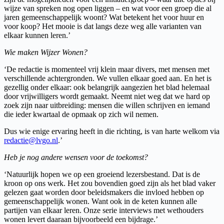
wijze van spreken nog open liggen – en wat voor een groep die al
jaren gemeenschappelijk woont? Wat betekent het voor huur en
voor koop? Het mooie is dat langs deze weg alle varianten van
elkaar kunnen leren.’
Wie maken Wijzer Wonen?
‘De redactie is momenteel vrij klein maar divers, met mensen met
verschillende achtergronden. We vullen elkaar goed aan. En het is
gezellig onder elkaar: ook belangrijk aangezien het blad helemaal
door vrijwilligers wordt gemaakt. Neemt niet weg dat we hard op
zoek zijn naar uitbreiding: mensen die willen schrijven en iemand
die ieder kwartaal de opmaak op zich wil nemen.
Dus wie enige ervaring heeft in die richting, is van harte welkom via
redactie@lvgo.nl
.’
Heb je nog andere wensen voor de toekomst?
‘Natuurlijk hopen we op een groeiend lezersbestand. Dat is de
kroon op ons werk. Het zou bovendien goed zijn als het blad vaker
gelezen gaat worden door beleidsmakers die invloed hebben op
gemeenschappelijk wonen. Want ook in de keten kunnen alle
partijen van elkaar leren. Onze serie interviews met wethouders
wonen levert daaraan bijvoorbeeld een bijdrage.’