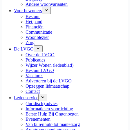
Andere woonvarianten
Voor bewoners
Bestuur
Het pand
Financiën
Communicatie
Woonplezier
Zorg
De LVGO
Over de LVGO
Publicaties
Wijzer Wonen (ledenblad)
Bestuur LVGO
Vacatures
Adverteren bij de LVGO
Opzeggen lidmaatschap
Contact
Ledenservice
(Juridisch) advies
Informatie en voorlichting
Eerste Hulp Bij Ongenoegen
Evenementen
Van burenhulp tot mantelzorg
Appgroep penningmeesters