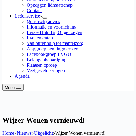
Opzeggen lidmaatschap
Contact
Ledenservice
(Juridisch) advies
Informatie en voorlichting
Eerste Hulp Bij Ongenoegen
Evenementen
Van burenhulp tot mantelzorg
Appgroep penningmeesters
Facebookgroep LVGO
Belangenbehartiging
Plaatsen oproep
Veelgestelde vragen
Agenda
Menu
Wijzer Wonen vernieuwd!
Home
Nieuws
Uitgelicht
Wijzer Wonen vernieuwd!