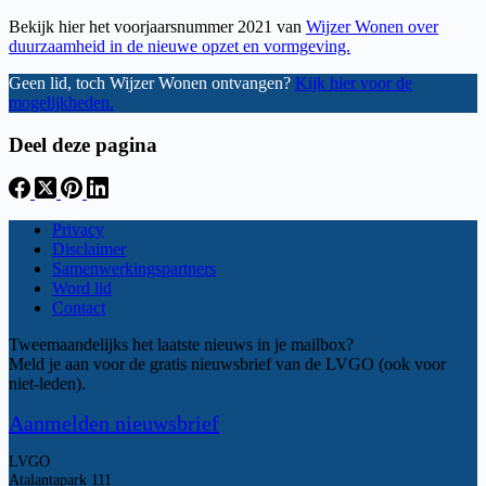
Bekijk hier het voorjaarsnummer 2021 van
Wijzer Wonen over
duurzaamheid in de nieuwe opzet en vormgeving.
Geen lid, toch Wijzer Wonen ontvangen?
Kijk hier voor de
mogelijkheden.
Deel deze pagina
Privacy
Disclaimer
Samenwerkingspartners
Word lid
Contact
Tweemaandelijks het laatste nieuws in je mailbox?
Meld je aan voor de gratis nieuwsbrief van de LVGO (ook voor
niet-leden).
Aanmelden nieuwsbrief
LVGO
Atalantapark 111