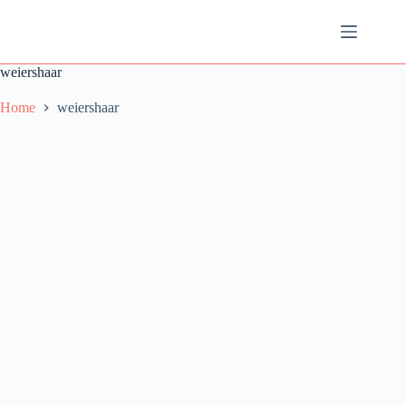
Ga
naar
de
inhoud
weiershaar
Home
weiershaar