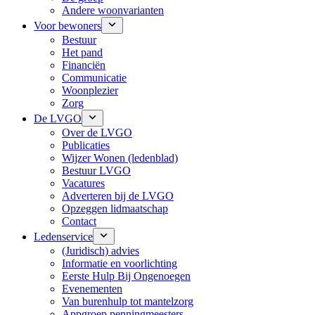
Andere woonvarianten
Voor bewoners
Bestuur
Het pand
Financiën
Communicatie
Woonplezier
Zorg
De LVGO
Over de LVGO
Publicaties
Wijzer Wonen (ledenblad)
Bestuur LVGO
Vacatures
Adverteren bij de LVGO
Opzeggen lidmaatschap
Contact
Ledenservice
(Juridisch) advies
Informatie en voorlichting
Eerste Hulp Bij Ongenoegen
Evenementen
Van burenhulp tot mantelzorg
Appgroep penningmeesters