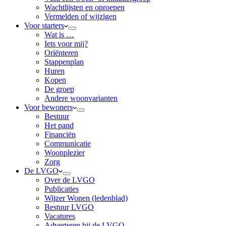
Wachtlijsten en oproepen
Vermelden of wijzigen
Voor starters
Wat is …
Iets voor mij?
Oriënteren
Stappenplan
Huren
Kopen
De groep
Andere woonvarianten
Voor bewoners
Bestuur
Het pand
Financiën
Communicatie
Woonplezier
Zorg
De LVGO
Over de LVGO
Publicaties
Wijzer Wonen (ledenblad)
Bestuur LVGO
Vacatures
Adverteren bij de LVGO