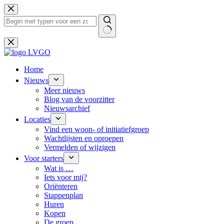
Ga
naar
de
inhoud
Geen
resultaten
Home
Nieuws
Meer nieuws
Blog van de voorzitter
Nieuwsarchief
Locaties
Vind een woon- of initiatiefgroep
Wachtlijsten en oproepen
Vermelden of wijzigen
Voor starters
Wat is …
Iets voor mij?
Oriënteren
Stappenplan
Huren
Kopen
De groep