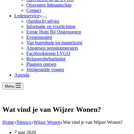
Opzeggen lidmaatschap
Contact
Ledenservice
(Juridisch) advies
Informatie en voorlichting
Eerste Hulp Bij Ongenoegen
Evenementen
Van burenhulp tot mantelzorg
Appgroep penningmeesters
Facebookgroep LVGO
Belangenbehartiging
Plaatsen oproep
Veelgestelde vragen
Agenda
Menu
Wat vind je van Wijzer Wonen?
Home
Nieuws
Wijzer Wonen
Wat vind je van Wijzer Wonen?
7 juni 2020