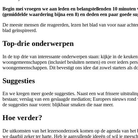
Begin mei vroegen we aan leden en belangstellenden 10 minuten 
(gemiddelde waardering bijna een 8) en deden een paar goede su
De meeste mensen die reageerden, lezen het blad van voor naar achter
blad geïnspireerd.
Top-drie onderwerpen
In de top drie van interessante onderwerpen staan: kijkje in de ke
woongemeenschappen (inclusief besluiten nemen) en over ieders pers
woongemeenschappen. Dit bevestigt ons idee dat zowel starters als 
Suggesties
En we kregen meer goede suggesties. Naast een wat frissere uitstrali
bestaan; verslag van een geslaagde mediation; Europees nieuws ron
de suggesties naar voren: blijkbaar smaken die naar meer.
Hoe verder?
De uitkomsten van het lezersonderzoek komen op de agenda van het b
we daarbij zeker ter harte. Heb je aanvullende ideeën of wil je meesch