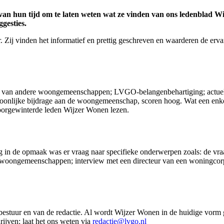
van hun tijd om te laten weten wat ze vinden van ons ledenblad W
ggesties.
. Zij vinden het informatief en prettig geschreven en waarderen de er
uken van andere woongemeenschappen; LVGO-belangenbehartiging; actuel
oonlijke bijdrage aan de woongemeenschap, scoren hoog. Wat een enkel
doorgewinterde leden Wijzer Wonen lezen.
ng in de opmaak was er vraag naar specifieke onderwerpen zoals: de vra
d woongemeenschappen; interview met een directeur van een woningcor
estuur en van de redactie. Al wordt Wijzer Wonen in de huidige vorm
rijven: laat het ons weten via
redactie@lvgo.nl