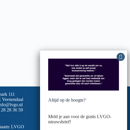
park 111
 Veenendaal
Altijd op de hoogte?
info@lvgo.nl
 28 28 36 59
Meld je aan voor de gratis LVGO-
nieuwsbrief!
snaam: LVGO