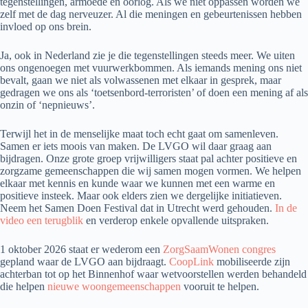
tegenstellingen, armoede en oorlog. Als we niet oppassen worden we
zelf met de dag nerveuzer. Al die meningen en gebeurtenissen hebben
invloed op ons brein.
Ja, ook in Nederland zie je die tegenstellingen steeds meer. We uiten
ons ongenoegen met vuurwerkbommen. Als iemands mening ons niet
bevalt, gaan we niet als volwassenen met elkaar in gesprek, maar
gedragen we ons als ‘toetsenbord-terroristen’ of doen een mening af als
onzin of ‘nepnieuws’.
Terwijl het in de menselijke maat toch echt gaat om samenleven.
Samen er iets moois van maken. De LVGO wil daar graag aan
bijdragen. Onze grote groep vrijwilligers staat pal achter positieve en
zorgzame gemeenschappen die wij samen mogen vormen. We helpen
elkaar met kennis en kunde waar we kunnen met een warme en
positieve insteek. Maar ook elders zien we dergelijke initiatieven.
Neem het Samen Doen Festival dat in Utrecht werd gehouden.
In de
video een terugblik
en verderop enkele opvallende uitspraken.
1 oktober 2026 staat er wederom een
ZorgSaamWonen congres
gepland waar de LVGO aan bijdraagt.
CoopLink
mobiliseerde zijn
achterban tot op het Binnenhof waar wetvoorstellen werden behandeld
die helpen
nieuwe woongemeenschappen
vooruit te helpen.