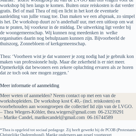
workshop bij hen langs te komen. Buiten onze reiskosten is dat verder
gratis. Bel of mail Thea of mij en licht in het kort de eventuele
aanleiding van jullie vraag toe. Dan maken we een afspraak, zo simpel
is het. De workshop duurt zo’n anderhalf uur, met een uitloop om wat
na te praten, bij voorkeur in de middag. De uitwerking ligt verder bij
de woongemeenschap. Wij kunnen nog meedenken in welke
organisaties daarin nog behulpzaam kunnen zijn. Bijvoorbeeld de
thuiszorg, Zonnebloem of kerkgemeenschap.
Thea: ‘Voorheen wist je dat wanneer je zorg nodig had je gebruik kon
maken van professionele hulp. Maar die zekerheid is er niet meer.
Opmerkelijk dat bewoners een zekere opluchting ervaren als ze horen
dat ze toch ook nee mogen zeggen.’
Meer informatie of aanmelding
Meer weten of aanmelden? Neem contact op met een van de
workshopleiders. De workshop kost € 40,- (incl. reiskosten) en
voorbehouden aan woongroepen die collectief lid zijn van de LVGO.
– Thea Wiegers-Köhler, thea.wiegers@gmail.com 06-23239291
– Marike Candel, marikecandel@gmail.com 06-16744589
*Thea is opgeleid tot sociaal pedagoge. Zij heeft gewerkt bij de PCOB (Protestants
Christelijke Ouderenbond). Marike onderwees aan zowel voortgezet