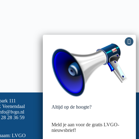
park 111
 Veenendaal
Altijd op de hoogte?
info@lvgo.nl
 28 28 36 59
Meld je aan voor de gratis LVGO-
nieuwsbrief!
snaam: LVGO