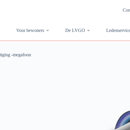
Con
Voor bewoners
De LVGO
Ledenservic
tiging -megafoon