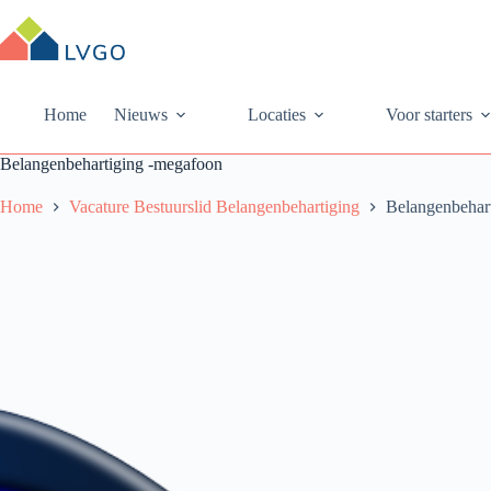
Ga
naar
de
inhoud
Home
Nieuws
Locaties
Voor starters
Belangenbehartiging -megafoon
Home
Vacature Bestuurslid Belangenbehartiging
Belangenbehar