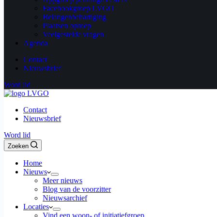
Facebookgroep LVGO
Belangenbehartiging
Plaatsen oproep
Veelgestelde vragen
Agenda
Contact
Nieuwsbrief
Word lid
Contact
Nieuwsbrief
Word lid
Zoeken
Home
Nieuws
Meer nieuws
Blog van de voorzitter
Nieuwsarchief
Locaties
Vind een woon- of initiatiefgroep