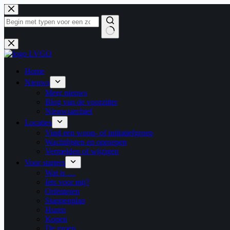
Ga
naar
de
inhoud
Geen
resultaten
Home
Nieuws
Meer nieuws
Blog van de voorzitter
Nieuwsarchief
Locaties
Vind een woon- of initiatiefgroep
Wachtlijsten en oproepen
Vermelden of wijzigen
Voor starters
Wat is …
Iets voor mij?
Oriënteren
Stappenplan
Huren
Kopen
De groep