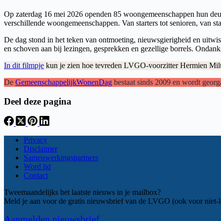
Op zaterdag 16 mei 2026 openden 85 woongemeenschappen hun deuren
verschillende woongemeenschappen. Van starters tot senioren, van s
De dag stond in het teken van ontmoeting, nieuwsgierigheid en uitw
en schoven aan bij lezingen, gesprekken en gezellige borrels. Ondanks
In dit filmpje
kun je zien hoe tevreden LVGO-voorzitter Hermien Mil
De
GemeenschappelijkWonenDag
bestaat sinds 2009 en wordt geo
Deel deze pagina
Privacy
Disclaimer
Samenwerkingspartners
Word lid
Contact
Tweemaandelijks het laatste nieuws in je mailbox?
Meld je aan voor de gratis nieuwsbrief van de LVGO (ook voor niet-l
Aanmelden nieuwsbrief