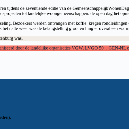
 tijdens de zeventiende editie van de GemeenschappelijkWonenDag. D
tadsprojecten tot landelijke woongemeenschappen: de open dag liet op
isseling. Bezoekers werden ontvangen met koffie, kregen rondleiding
 het natte weer was de belangstelling groot en hing er overal een warme
tenburg was.
rganiseerd door de landelijke organisaties VGW, LVGO 50+, GEN-NL 
eden).