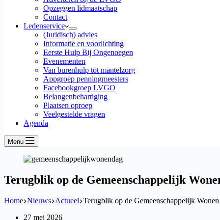
Opzeggen lidmaatschap
Contact
Ledenservice
(Juridisch) advies
Informatie en voorlichting
Eerste Hulp Bij Ongenoegen
Evenementen
Van burenhulp tot mantelzorg
Appgroep penningmeesters
Facebookgroep LVGO
Belangenbehartiging
Plaatsen oproep
Veelgestelde vragen
Agenda
Menu
Terugblik op de Gemeenschappelijk Wone
Home
Nieuws
Actueel
Terugblik op de Gemeenschappelijk Wone
27 mei 2026