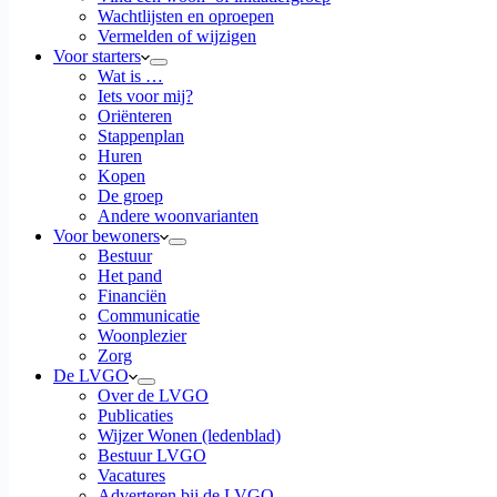
Wachtlijsten en oproepen
Vermelden of wijzigen
Voor starters
Wat is …
Iets voor mij?
Oriënteren
Stappenplan
Huren
Kopen
De groep
Andere woonvarianten
Voor bewoners
Bestuur
Het pand
Financiën
Communicatie
Woonplezier
Zorg
De LVGO
Over de LVGO
Publicaties
Wijzer Wonen (ledenblad)
Bestuur LVGO
Vacatures
Adverteren bij de LVGO