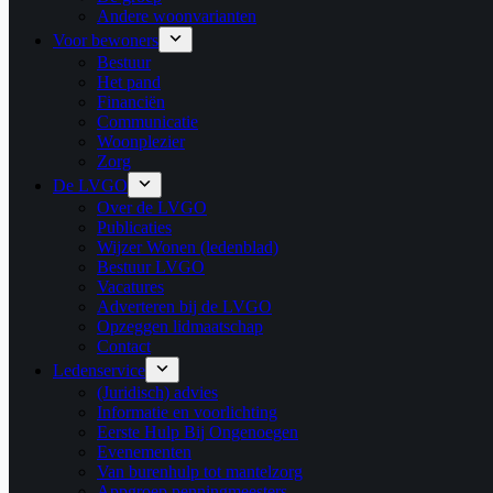
Andere woonvarianten
Voor bewoners
Bestuur
Het pand
Financiën
Communicatie
Woonplezier
Zorg
De LVGO
Over de LVGO
Publicaties
Wijzer Wonen (ledenblad)
Bestuur LVGO
Vacatures
Adverteren bij de LVGO
Opzeggen lidmaatschap
Contact
Ledenservice
(Juridisch) advies
Informatie en voorlichting
Eerste Hulp Bij Ongenoegen
Evenementen
Van burenhulp tot mantelzorg
Appgroep penningmeesters