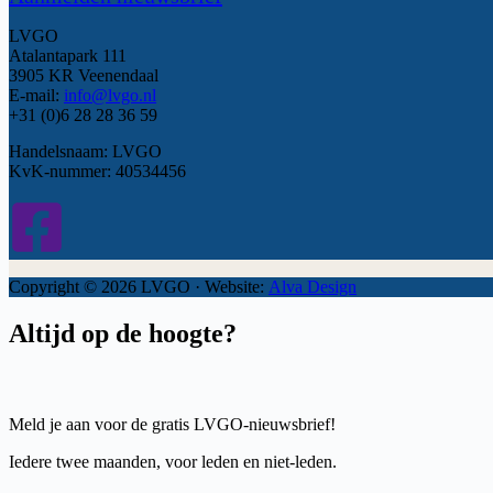
LVGO
Atalantapark 111
3905 KR Veenendaal
E-mail:
info@lvgo.nl
+31 (0)6 28 28 36 59
Handelsnaam: LVGO
KvK-nummer: 40534456
Copyright © 2026 LVGO · Website:
Alva Design
Altijd op de hoogte?
Meld je aan voor de gratis LVGO-nieuwsbrief!
Iedere twee maanden, voor leden en niet-leden.