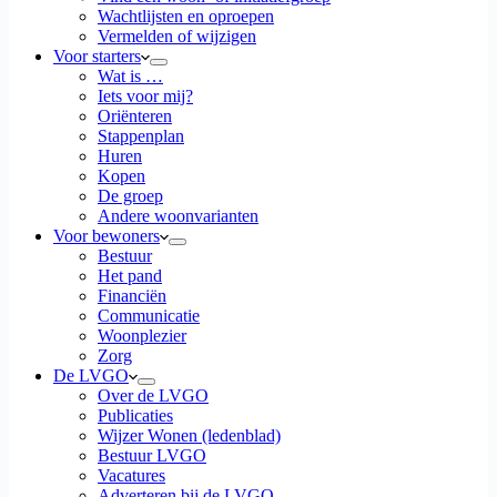
Wachtlijsten en oproepen
Vermelden of wijzigen
Voor starters
Wat is …
Iets voor mij?
Oriënteren
Stappenplan
Huren
Kopen
De groep
Andere woonvarianten
Voor bewoners
Bestuur
Het pand
Financiën
Communicatie
Woonplezier
Zorg
De LVGO
Over de LVGO
Publicaties
Wijzer Wonen (ledenblad)
Bestuur LVGO
Vacatures
Adverteren bij de LVGO