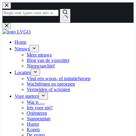
Ga
naar
de
inhoud
Geen
resultaten
Home
Nieuws
Meer nieuws
Blog van de voorzitter
Nieuwsarchief
Locaties
Vind een woon- of initiatiefgroep
Wachtlijsten en oproepen
Vermelden of wijzigen
Voor starters
Wat is …
Iets voor mij?
Oriënteren
Stappenplan
Huren
Kopen
De groep