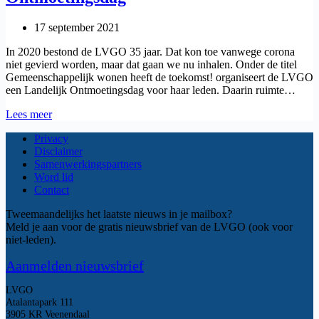
17 september 2021
In 2020 bestond de LVGO 35 jaar. Dat kon toe vanwege corona
niet gevierd worden, maar dat gaan we nu inhalen. Onder de titel
Gemeenschappelijk wonen heeft de toekomst! organiseert de LVGO
een Landelijk Ontmoetingsdag voor haar leden. Daarin ruimte…
3
Lees meer
november
Privacy
2021:
Disclaimer
LVGO-
Samenwerkingspartners
Ontmoetingsdag
Word lid
Contact
Tweemaandelijks het laatste nieuws in je mailbox?
Meld je aan voor de gratis nieuwsbrief van de LVGO (ook voor
niet-leden).
Aanmelden nieuwsbrief
LVGO
Atalantapark 111
3905 KR Veenendaal