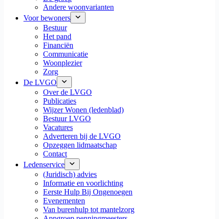
Andere woonvarianten
Voor bewoners
Bestuur
Het pand
Financiën
Communicatie
Woonplezier
Zorg
De LVGO
Over de LVGO
Publicaties
Wijzer Wonen (ledenblad)
Bestuur LVGO
Vacatures
Adverteren bij de LVGO
Opzeggen lidmaatschap
Contact
Ledenservice
(Juridisch) advies
Informatie en voorlichting
Eerste Hulp Bij Ongenoegen
Evenementen
Van burenhulp tot mantelzorg
Appgroep penningmeesters