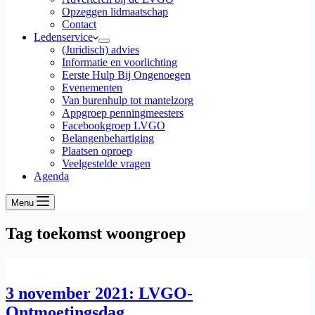
Opzeggen lidmaatschap
Contact
Ledenservice
(Juridisch) advies
Informatie en voorlichting
Eerste Hulp Bij Ongenoegen
Evenementen
Van burenhulp tot mantelzorg
Appgroep penningmeesters
Facebookgroep LVGO
Belangenbehartiging
Plaatsen oproep
Veelgestelde vragen
Agenda
Menu
Tag
toekomst woongroep
3 november 2021: LVGO-
Ontmoetingsdag