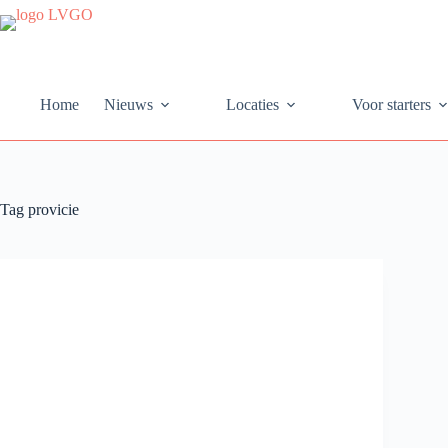
Ga
naar
de
inhoud
Home
Nieuws
Locaties
Voor starters
Tag
provicie