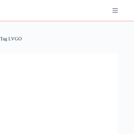
Ga
naar
de
inhoud
Tag
LVGO