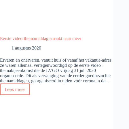
Eerste video-themamiddag smaakt naar meer
1 augustus 2020
Ervaren en onervaren, vanuit huis of vanaf het vakantie-adres,
ze waren allemaal vertegenwoordigd op de eerste video-
themabijeenkomst die de LVGO vrijdag 31 juli 2020
organiseerde. Dit als vervanging van de eerder goedbezochte
themamiddagen, georganiseerd in tijden vóór corona in de…
Lees meer
Eerste
video-
themamiddag
smaakt
naar
meer