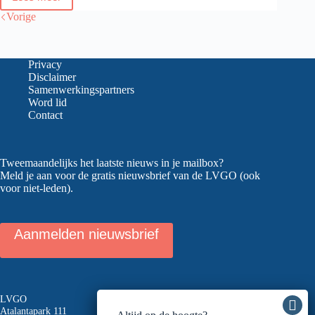
Het
bestuur
Vorige
doet
aan
video
calls
Privacy
Disclaimer
Samenwerkingspartners
Word lid
Contact
Tweemaandelijks het laatste nieuws in je mailbox?
Meld je aan voor de gratis nieuwsbrief van de LVGO (ook
voor niet-leden).
Aanmelden nieuwsbrief
LVGO
Atalantapark 111