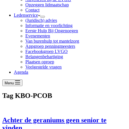
Opzeggen lidmaatschap
Contact
Ledenservice
(Juridisch) advies
Informatie en voorlichting
Eerste Hulp Bij Ongenoegen
Evenementen
Van burenhulp tot mantelzorg
Appgroep penningmeesters
Facebookgroep LVGO
Belangenbehartiging
Plaatsen oproep
Veelgestelde vragen
Agenda
Menu
Tag
KBO-PCOB
Achter de geraniums geen senior te
vinden