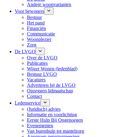
Andere woonvarianten
Voor bewoners
Bestuur
Het pand
Financiën
Communicatie
Woonplezier
Zorg
De LVGO
Over de LVGO
Publicaties
Wijzer Wonen (ledenblad)
Bestuur LVGO
Vacatures
Adverteren bij de LVGO
Opzeggen lidmaatschap
Contact
Ledenservice
(Juridisch) advies
Informatie en voorlichting
Eerste Hulp Bij Ongenoegen
Evenementen
Van burenhulp tot mantelzorg
Appgroep penningmeesters