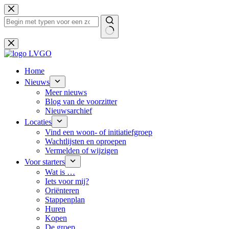
Ga
naar
de
inhoud
Geen
resultaten
Home
Nieuws
Meer nieuws
Blog van de voorzitter
Nieuwsarchief
Locaties
Vind een woon- of initiatiefgroep
Wachtlijsten en oproepen
Vermelden of wijzigen
Voor starters
Wat is …
Iets voor mij?
Oriënteren
Stappenplan
Huren
Kopen
De groep