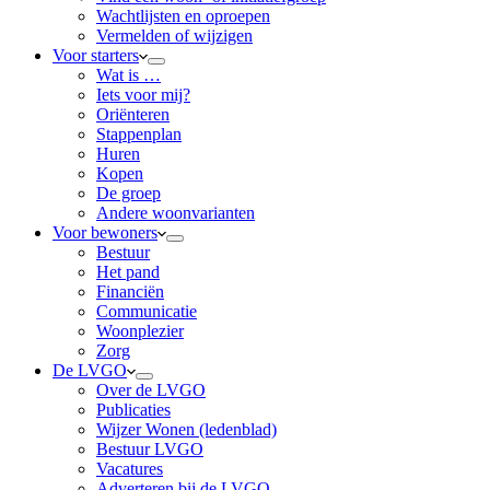
Wachtlijsten en oproepen
Vermelden of wijzigen
Voor starters
Wat is …
Iets voor mij?
Oriënteren
Stappenplan
Huren
Kopen
De groep
Andere woonvarianten
Voor bewoners
Bestuur
Het pand
Financiën
Communicatie
Woonplezier
Zorg
De LVGO
Over de LVGO
Publicaties
Wijzer Wonen (ledenblad)
Bestuur LVGO
Vacatures
Adverteren bij de LVGO