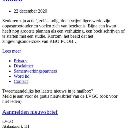
22 december 2020
Senioren zijn actief, zelfstandig, doen vrijwilligerswerk, zijn
oppasgrootouder en voelen zich van betekenis. Bijna een kwart
heeft nog grootste plannen als een verhuizing, een boek schrijven of
te starten met een studie. Kortom: het beeld dat het
zingevingsonderzoek van KBO-PCOB…
Achter
Lees meer
de
Privacy
geraniums
Disclaimer
geen
Samenwerkingspartners
senior
Word lid
te
Contact
vinden
Tweemaandelijks het laatste nieuws in je mailbox?
Meld je aan voor de gratis nieuwsbrief van de LVGO (ook voor
niet-leden).
Aanmelden nieuwsbrief
LVGO
Atalantapark 111