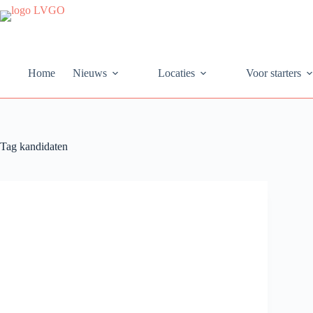
Ga
naar
de
inhoud
Home
Nieuws
Locaties
Voor starters
Tag
kandidaten