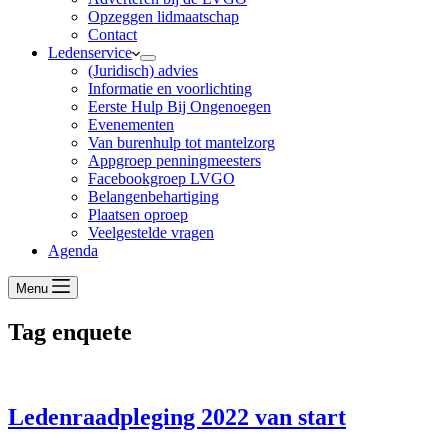
Opzeggen lidmaatschap
Contact
Ledenservice
(Juridisch) advies
Informatie en voorlichting
Eerste Hulp Bij Ongenoegen
Evenementen
Van burenhulp tot mantelzorg
Appgroep penningmeesters
Facebookgroep LVGO
Belangenbehartiging
Plaatsen oproep
Veelgestelde vragen
Agenda
Menu
Tag
enquete
Ledenraadpleging 2022 van start