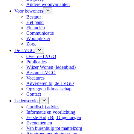
Andere woonvarianten
Voor bewoners
Bestuur
Het pand
Financiën
Communicatie
Woonplezier
Zorg
De LVGO
Over de LVGO
Publicaties
Wijzer Wonen (ledenblad)
Bestuur LVGO
Vacatures
Adverteren bij de LVGO
Opzeggen lidmaatschap
Contact
Ledenservice
(Juridisch) advies
Informatie en voorlichting
Eerste Hulp Bij Ongenoegen
Evenementen
Van burenhulp tot mantelzorg
Appgroep penningmeesters