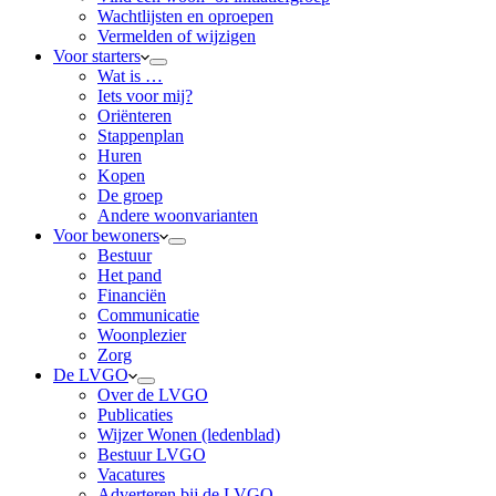
Wachtlijsten en oproepen
Vermelden of wijzigen
Voor starters
Wat is …
Iets voor mij?
Oriënteren
Stappenplan
Huren
Kopen
De groep
Andere woonvarianten
Voor bewoners
Bestuur
Het pand
Financiën
Communicatie
Woonplezier
Zorg
De LVGO
Over de LVGO
Publicaties
Wijzer Wonen (ledenblad)
Bestuur LVGO
Vacatures
Adverteren bij de LVGO