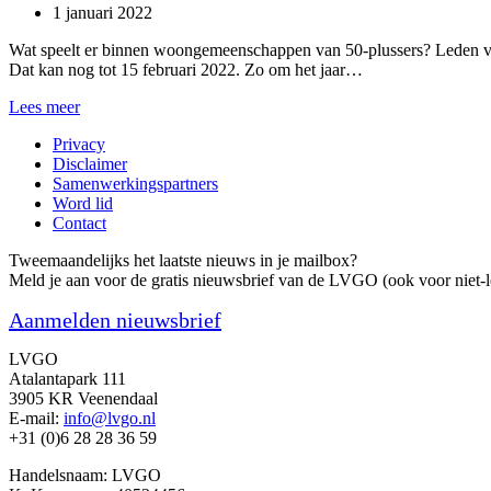
1 januari 2022
Wat speelt er binnen woongemeenschappen van 50-plussers? Leden van
Dat kan nog tot 15 februari 2022. Zo om het jaar…
Ledenraadpleging
Lees meer
2022
Privacy
van
Disclaimer
start
Samenwerkingspartners
Word lid
Contact
Tweemaandelijks het laatste nieuws in je mailbox?
Meld je aan voor de gratis nieuwsbrief van de LVGO (ook voor niet-l
Aanmelden nieuwsbrief
LVGO
Atalantapark 111
3905 KR Veenendaal
E-mail:
info@lvgo.nl
+31 (0)6 28 28 36 59
Handelsnaam: LVGO