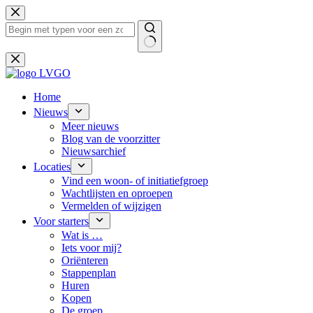
Ga
naar
de
inhoud
Geen
resultaten
Home
Nieuws
Meer nieuws
Blog van de voorzitter
Nieuwsarchief
Locaties
Vind een woon- of initiatiefgroep
Wachtlijsten en oproepen
Vermelden of wijzigen
Voor starters
Wat is …
Iets voor mij?
Oriënteren
Stappenplan
Huren
Kopen
De groep