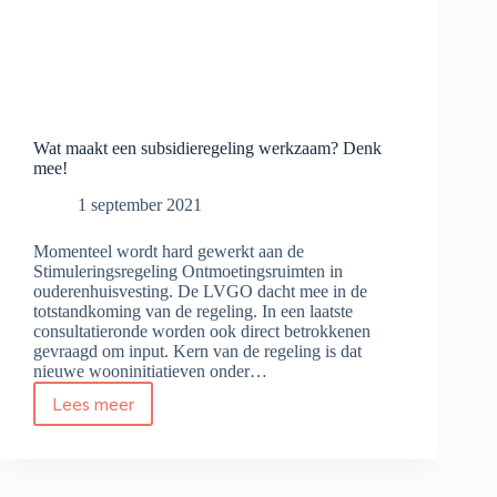
Wat maakt een subsidieregeling werkzaam? Denk
mee!
1 september 2021
Momenteel wordt hard gewerkt aan de
Stimuleringsregeling Ontmoetingsruimten in
ouderenhuisvesting. De LVGO dacht mee in de
totstandkoming van de regeling. In een laatste
consultatieronde worden ook direct betrokkenen
gevraagd om input. Kern van de regeling is dat
nieuwe wooninitiatieven onder…
Lees meer
Wat
maakt
een
subsidieregeling