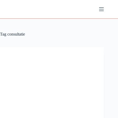
Ga
naar
de
inhoud
Tag
consultatie