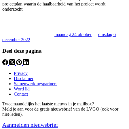
projectplan waarin de haalbaarheid van het project wordt
onderzocht.
Meer weten? Centrum Groepswonen Den Haag en de LVGO
organiseren twee gratis online informatiebijeenkomsten voor
geïnteresseerden woonachtig in Zuid-Holland of die overwegen zich
in Zuid-Holland te vestigen:
maandag 24 oktober
en
dinsdag 6
december 2022
.
Deel deze pagina
Privacy
Disclaimer
Samenwerkingspartners
Word lid
Contact
Tweemaandelijks het laatste nieuws in je mailbox?
Meld je aan voor de gratis nieuwsbrief van de LVGO (ook voor
niet-leden).
Aanmelden nieuwsbrief