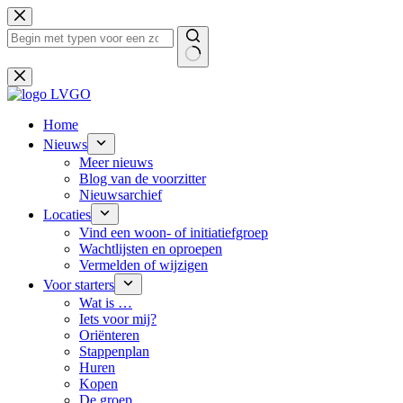
Ga
naar
de
inhoud
Geen
resultaten
Home
Nieuws
Meer nieuws
Blog van de voorzitter
Nieuwsarchief
Locaties
Vind een woon- of initiatiefgroep
Wachtlijsten en oproepen
Vermelden of wijzigen
Voor starters
Wat is …
Iets voor mij?
Oriënteren
Stappenplan
Huren
Kopen
De groep