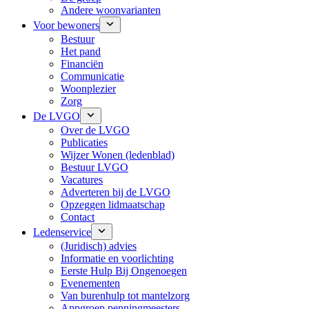
Andere woonvarianten
Voor bewoners
Bestuur
Het pand
Financiën
Communicatie
Woonplezier
Zorg
De LVGO
Over de LVGO
Publicaties
Wijzer Wonen (ledenblad)
Bestuur LVGO
Vacatures
Adverteren bij de LVGO
Opzeggen lidmaatschap
Contact
Ledenservice
(Juridisch) advies
Informatie en voorlichting
Eerste Hulp Bij Ongenoegen
Evenementen
Van burenhulp tot mantelzorg
Appgroep penningmeesters