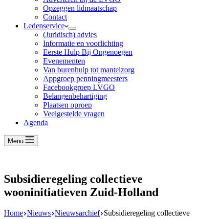
Opzeggen lidmaatschap
Contact
Ledenservice
(Juridisch) advies
Informatie en voorlichting
Eerste Hulp Bij Ongenoegen
Evenementen
Van burenhulp tot mantelzorg
Appgroep penningmeesters
Facebookgroep LVGO
Belangenbehartiging
Plaatsen oproep
Veelgestelde vragen
Agenda
Menu
Subsidieregeling collectieve
wooninitiatieven Zuid-Holland
Home
Nieuws
Nieuwsarchief
Subsidieregeling collectieve