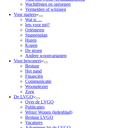
Wachtlijsten en oproepen
Vermelden of wijzigen
Voor starters
Wat is …
Iets voor mij?
Oriënteren
Stappenplan
Huren
Kopen
De groep
Andere woonvarianten
Voor bewoners
Bestuur
Het pand
Financiën
Communicatie
Woonplezier
Zorg
De LVGO
Over de LVGO
Publicaties
Wijzer Wonen (ledenblad)
Bestuur LVGO
Vacatures
Adverteren bij de LVGO