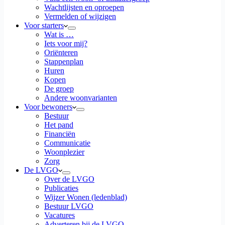
Wachtlijsten en oproepen
Vermelden of wijzigen
Voor starters
Wat is …
Iets voor mij?
Oriënteren
Stappenplan
Huren
Kopen
De groep
Andere woonvarianten
Voor bewoners
Bestuur
Het pand
Financiën
Communicatie
Woonplezier
Zorg
De LVGO
Over de LVGO
Publicaties
Wijzer Wonen (ledenblad)
Bestuur LVGO
Vacatures
Adverteren bij de LVGO