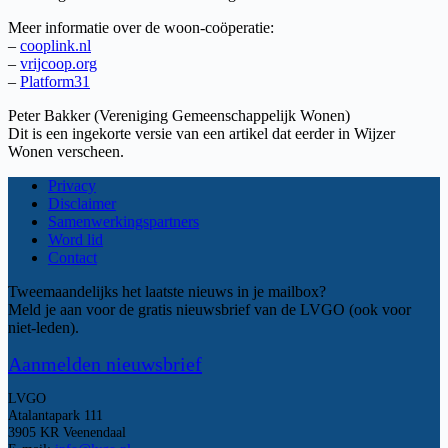
Meer informatie over de woon-coöperatie:
–
cooplink.nl
–
vrijcoop.org
–
Platform31
Peter Bakker (Vereniging Gemeenschappelijk Wonen)
Dit is een ingekorte versie van een artikel dat eerder in Wijzer
Wonen verscheen.
Privacy
Disclaimer
Samenwerkingspartners
Word lid
Contact
Tweemaandelijks het laatste nieuws in je mailbox?
Meld je aan voor de gratis nieuwsbrief van de LVGO (ook voor
niet-leden).
Aanmelden nieuwsbrief
LVGO
Atalantapark 111
3905 KR Veenendaal