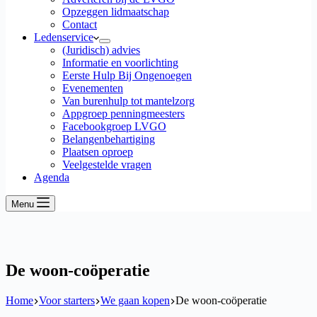
Opzeggen lidmaatschap
Contact
Ledenservice
(Juridisch) advies
Informatie en voorlichting
Eerste Hulp Bij Ongenoegen
Evenementen
Van burenhulp tot mantelzorg
Appgroep penningmeesters
Facebookgroep LVGO
Belangenbehartiging
Plaatsen oproep
Veelgestelde vragen
Agenda
Menu
De woon-coöperatie
Home
Voor starters
We gaan kopen
De woon-coöperatie