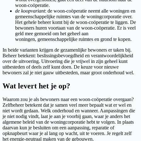
woon-coöperatie.
de koopvariant
: de woon-coöperatie neemt alle woningen en
gemeenschappelijke ruimtes van de woningcorporatie over.
Het gehele beheer komt bij de woon-coöperatie te liggen. De
bewoners huren voortaan van de woon-coöperatie. Er is veel
geld mee gemoeid om het geheel aan
woningen, gemeenschappelijke ruimtes en grond te kopen.
In beide varianten krijgen de gezamenlijke bewoners er taken bij.
Beheer betekent: beslissingsbevoegdheid en verantwoordelijkheid
over de uitvoering. Uitvoering die je vrijwel in zijn geheel kunt
uitbesteden of deels zelf kunt doen. De keuze voor nieuwe
bewoners zal je niet gauw uitbesteden, maar groot onderhoud wel.
Wat levert het je op?
Waarom zou je als bewoners naar een woon-coöperatie overgaan?
Zelfbeheer betekent dat je samen veel meer bepaalt wat er wel en
niet wordt gedaan. Welk onderhoud en wanneer. Aanpassingen die
je niet nodig vindt, laat je aan je voorbij gaan, waar je anders het
algemene beleid van de woningcorporatie hebt te volgen. In plaats
daarvan kun je besluiten om een aanpassing, reparatie of
opknapbeurt waar je al lang op wacht, uit te voeren. Je regelt zelf
het energie-neutraal maken van de gebouwen.