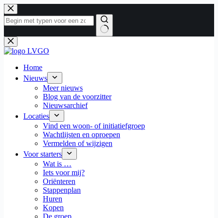
Ga
naar
de
inhoud
Geen
resultaten
Home
Nieuws
Meer nieuws
Blog van de voorzitter
Nieuwsarchief
Locaties
Vind een woon- of initiatiefgroep
Wachtlijsten en oproepen
Vermelden of wijzigen
Voor starters
Wat is …
Iets voor mij?
Oriënteren
Stappenplan
Huren
Kopen
De groep