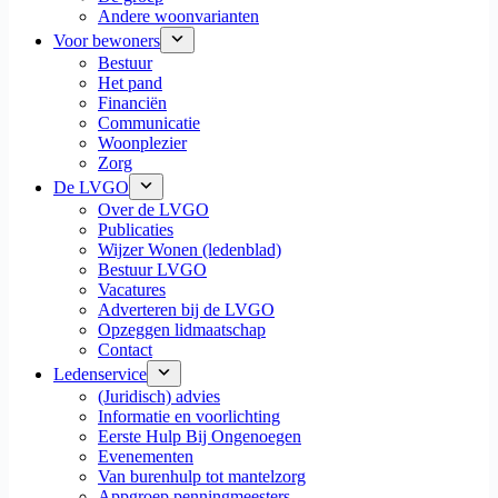
Andere woonvarianten
Voor bewoners
Bestuur
Het pand
Financiën
Communicatie
Woonplezier
Zorg
De LVGO
Over de LVGO
Publicaties
Wijzer Wonen (ledenblad)
Bestuur LVGO
Vacatures
Adverteren bij de LVGO
Opzeggen lidmaatschap
Contact
Ledenservice
(Juridisch) advies
Informatie en voorlichting
Eerste Hulp Bij Ongenoegen
Evenementen
Van burenhulp tot mantelzorg
Appgroep penningmeesters