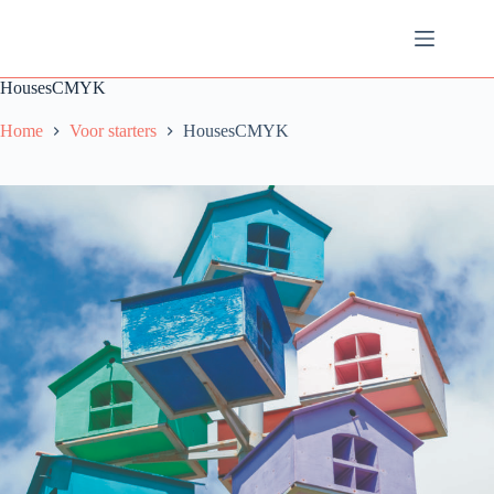
Ga
naar
de
inhoud
HousesCMYK
Home
Voor starters
HousesCMYK