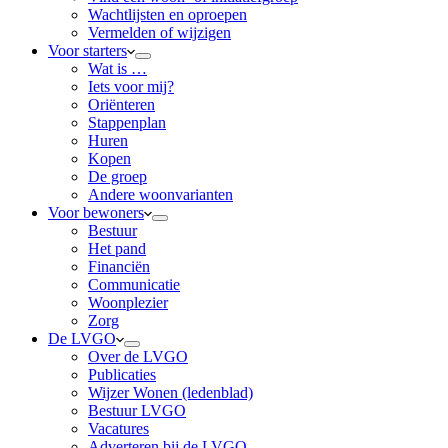
Wachtlijsten en oproepen
Vermelden of wijzigen
Voor starters
Wat is …
Iets voor mij?
Oriënteren
Stappenplan
Huren
Kopen
De groep
Andere woonvarianten
Voor bewoners
Bestuur
Het pand
Financiën
Communicatie
Woonplezier
Zorg
De LVGO
Over de LVGO
Publicaties
Wijzer Wonen (ledenblad)
Bestuur LVGO
Vacatures
Adverteren bij de LVGO