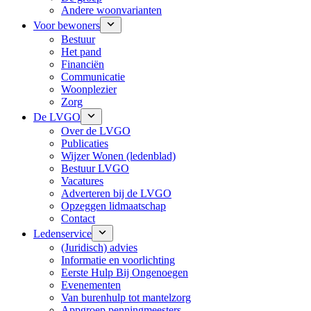
Andere woonvarianten
Voor bewoners
Bestuur
Het pand
Financiën
Communicatie
Woonplezier
Zorg
De LVGO
Over de LVGO
Publicaties
Wijzer Wonen (ledenblad)
Bestuur LVGO
Vacatures
Adverteren bij de LVGO
Opzeggen lidmaatschap
Contact
Ledenservice
(Juridisch) advies
Informatie en voorlichting
Eerste Hulp Bij Ongenoegen
Evenementen
Van burenhulp tot mantelzorg
Appgroep penningmeesters