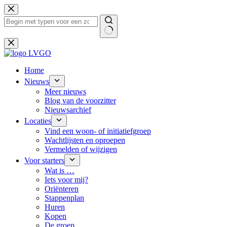
Ga
naar
de
inhoud
Geen
resultaten
Home
Nieuws
Meer nieuws
Blog van de voorzitter
Nieuwsarchief
Locaties
Vind een woon- of initiatiefgroep
Wachtlijsten en oproepen
Vermelden of wijzigen
Voor starters
Wat is …
Iets voor mij?
Oriënteren
Stappenplan
Huren
Kopen
De groep