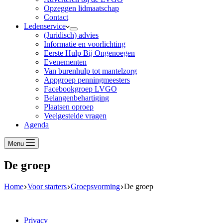
Opzeggen lidmaatschap
Contact
Ledenservice
(Juridisch) advies
Informatie en voorlichting
Eerste Hulp Bij Ongenoegen
Evenementen
Van burenhulp tot mantelzorg
Appgroep penningmeesters
Facebookgroep LVGO
Belangenbehartiging
Plaatsen oproep
Veelgestelde vragen
Agenda
Menu
De groep
Home
Voor starters
Groepsvorming
De groep
Privacy