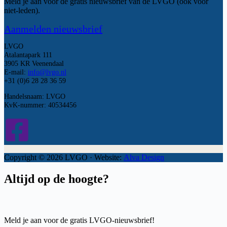
Meld je aan voor de gratis nieuwsbrief van de LVGO (ook voor
niet-leden).
Aanmelden nieuwsbrief
LVGO
Atalantapark 111
3905 KR Veenendaal
E-mail:
info@lvgo.nl
+31 (0)6 28 28 36 59
Handelsnaam: LVGO
KvK-nummer: 40534456
Copyright © 2026 LVGO · Website:
Alva Design
Altijd op de hoogte?
Meld je aan voor de gratis LVGO-nieuwsbrief!