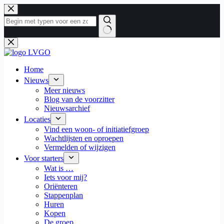
Ga
naar
de
inhoud
Geen
resultaten
Home
Nieuws
Meer nieuws
Blog van de voorzitter
Nieuwsarchief
Locaties
Vind een woon- of initiatiefgroep
Wachtlijsten en oproepen
Vermelden of wijzigen
Voor starters
Wat is …
Iets voor mij?
Oriënteren
Stappenplan
Huren
Kopen
De groep