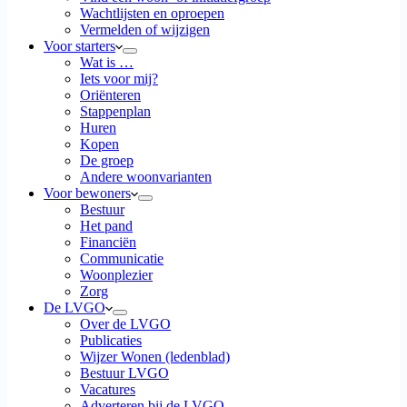
Wachtlijsten en oproepen
Vermelden of wijzigen
Voor starters
Wat is …
Iets voor mij?
Oriënteren
Stappenplan
Huren
Kopen
De groep
Andere woonvarianten
Voor bewoners
Bestuur
Het pand
Financiën
Communicatie
Woonplezier
Zorg
De LVGO
Over de LVGO
Publicaties
Wijzer Wonen (ledenblad)
Bestuur LVGO
Vacatures
Adverteren bij de LVGO