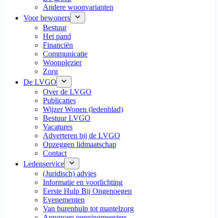
Andere woonvarianten
Voor bewoners
Bestuur
Het pand
Financiën
Communicatie
Woonplezier
Zorg
De LVGO
Over de LVGO
Publicaties
Wijzer Wonen (ledenblad)
Bestuur LVGO
Vacatures
Adverteren bij de LVGO
Opzeggen lidmaatschap
Contact
Ledenservice
(Juridisch) advies
Informatie en voorlichting
Eerste Hulp Bij Ongenoegen
Evenementen
Van burenhulp tot mantelzorg
Appgroep penningmeesters