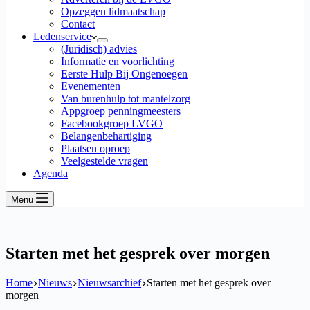
Opzeggen lidmaatschap
Contact
Ledenservice
(Juridisch) advies
Informatie en voorlichting
Eerste Hulp Bij Ongenoegen
Evenementen
Van burenhulp tot mantelzorg
Appgroep penningmeesters
Facebookgroep LVGO
Belangenbehartiging
Plaatsen oproep
Veelgestelde vragen
Agenda
Menu
Starten met het gesprek over morgen
Home
Nieuws
Nieuwsarchief
Starten met het gesprek over
morgen