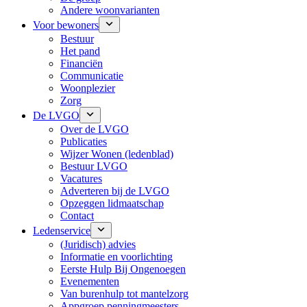
Andere woonvarianten
Voor bewoners
Bestuur
Het pand
Financiën
Communicatie
Woonplezier
Zorg
De LVGO
Over de LVGO
Publicaties
Wijzer Wonen (ledenblad)
Bestuur LVGO
Vacatures
Adverteren bij de LVGO
Opzeggen lidmaatschap
Contact
Ledenservice
(Juridisch) advies
Informatie en voorlichting
Eerste Hulp Bij Ongenoegen
Evenementen
Van burenhulp tot mantelzorg
Appgroep penningmeesters