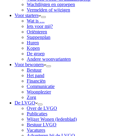
Wachtlijsten en oproepen
Vermelden of wijzigen
Voor starters
Wat is …
Iets voor mij?
Oriënteren
Stappenplan
Huren
Kopen
De groep
Andere woonvarianten
Voor bewoners
Bestuur
Het pand
Financiën
Communicatie
Woonplezier
Zorg
De LVGO
Over de LVGO
Publicaties
Wijzer Wonen (ledenblad)
Bestuur LVGO
Vacatures
Adverteren bij de LVGO