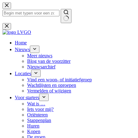
Ga
naar
de
inhoud
Geen
resultaten
Home
Nieuws
Meer nieuws
Blog van de voorzitter
Nieuwsarchief
Locaties
Vind een woon- of initiatiefgroep
Wachtlijsten en oproepen
Vermelden of wijzigen
Voor starters
Wat is …
Iets voor mij?
Oriënteren
Stappenplan
Huren
Kopen
De groep