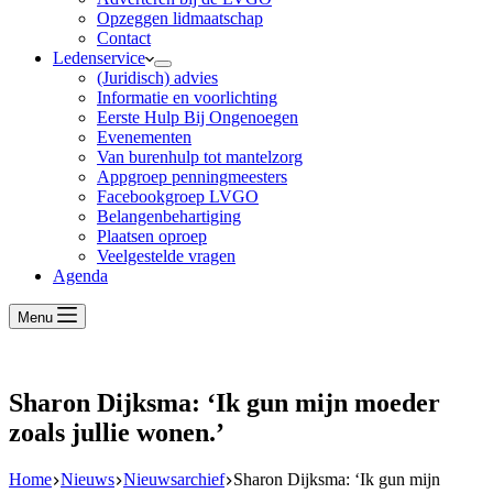
Opzeggen lidmaatschap
Contact
Ledenservice
(Juridisch) advies
Informatie en voorlichting
Eerste Hulp Bij Ongenoegen
Evenementen
Van burenhulp tot mantelzorg
Appgroep penningmeesters
Facebookgroep LVGO
Belangenbehartiging
Plaatsen oproep
Veelgestelde vragen
Agenda
Menu
Sharon Dijksma: ‘Ik gun mijn moeder
zoals jullie wonen.’
Home
Nieuws
Nieuwsarchief
Sharon Dijksma: ‘Ik gun mijn