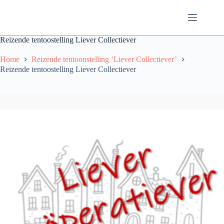
Ga
naar
de
inhoud
Reizende tentoostelling Liever Collectiever
Home
Reizende tentoonstelling ‘Liever Collectiever’
Reizende tentoostelling Liever Collectiever