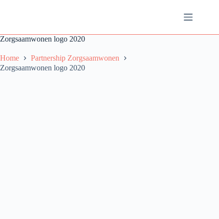
Ga
naar
de
inhoud
Zorgsaamwonen logo 2020
Home
Partnership Zorgsaamwonen
Zorgsaamwonen logo 2020