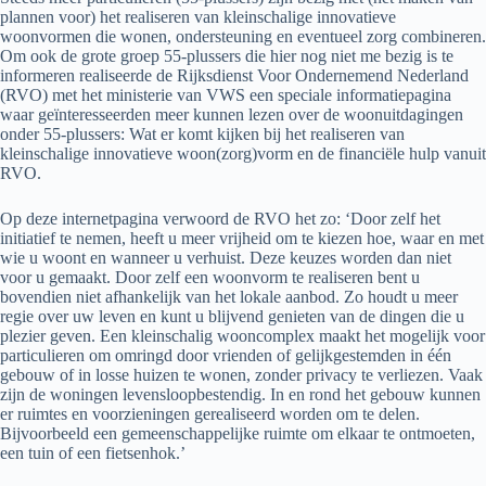
plannen voor) het realiseren van kleinschalige innovatieve
woonvormen die wonen, ondersteuning en eventueel zorg combineren.
Om ook de grote groep 55-plussers die hier nog niet me bezig is te
informeren realiseerde de Rijksdienst Voor Ondernemend Nederland
(RVO) met het ministerie van VWS een speciale informatiepagina
waar geïnteresseerden meer kunnen lezen over de woonuitdagingen
onder 55-plussers: Wat er komt kijken bij het realiseren van
kleinschalige innovatieve woon(zorg)vorm en de financiële hulp vanuit
RVO.
Op deze internetpagina verwoord de RVO het zo: ‘Door zelf het
initiatief te nemen, heeft u meer vrijheid om te kiezen hoe, waar en met
wie u woont en wanneer u verhuist. Deze keuzes worden dan niet
voor u gemaakt. Door zelf een woonvorm te realiseren bent u
bovendien niet afhankelijk van het lokale aanbod. Zo houdt u meer
regie over uw leven en kunt u blijvend genieten van de dingen die u
plezier geven. Een kleinschalig wooncomplex maakt het mogelijk voor
particulieren om omringd door vrienden of gelijkgestemden in één
gebouw of in losse huizen te wonen, zonder privacy te verliezen. Vaak
zijn de woningen levensloopbestendig. In en rond het gebouw kunnen
er ruimtes en voorzieningen gerealiseerd worden om te delen.
Bijvoorbeeld een gemeenschappelijke ruimte om elkaar te ontmoeten,
een tuin of een fietsenhok.’