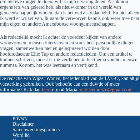
om nieuwe dingen te doen, wil ik mijn ervaring delen. Als ik nou
ergens iets van geleerd heb, als nieuwkomer in de wereld van
gemeenschappelijk wonen, dan is het wel als redactielid. En niet alleen
ik werd er wijzer van. Ik nam de verworven kennis ook weer mee naar
mijn eigen en andere Amersfoortse woongemeenschappen.
Als redactielid mocht ik achter de voordeur kijken van andere
woonvormen, mensen interviewen en soms heel persoonlijke dingen
vragen, samenwerken met en geïnspireerd worden door
hoofdredacteur Ellie Tap en andere redactieleden. Om een artikel te
kunnen schrijven, moest ik me verdiepen in het thema van het nieuwe
nummer. Kortom, het was leerzaam en verrijkend.
De redactie van Wijzer Wonen, het ledenblad van de LVGO, kan altijd
versterking gebruiken. Ook behoefte aan een duwtje of meer
informatie? Kijk dan
hier
of mail Maria:
m.g.leemreize@gmail.com
.
Privacy
Disclaimer
Samenwerkingspartners
Word lid