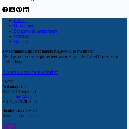
Privacy
Disclaimer
Samenwerkingspartners
Word lid
Contact
Tweemaandelijks het laatste nieuws in je mailbox?
Meld je aan voor de gratis nieuwsbrief van de LVGO (ook voor
niet-leden).
Aanmelden nieuwsbrief
LVGO
Atalantapark 111
3905 KR Veenendaal
E-mail:
info@lvgo.nl
+31 (0)6 28 28 36 59
Handelsnaam: LVGO
KvK-nummer: 40534456