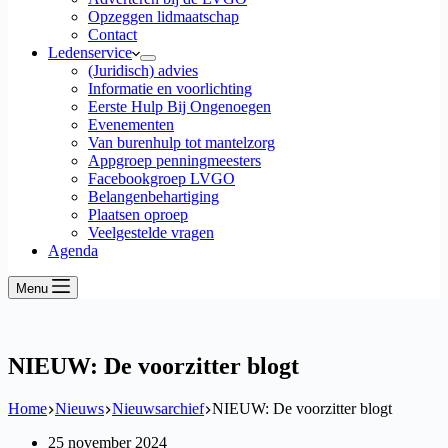
Opzeggen lidmaatschap
Contact
Ledenservice
(Juridisch) advies
Informatie en voorlichting
Eerste Hulp Bij Ongenoegen
Evenementen
Van burenhulp tot mantelzorg
Appgroep penningmeesters
Facebookgroep LVGO
Belangenbehartiging
Plaatsen oproep
Veelgestelde vragen
Agenda
Menu
NIEUW: De voorzitter blogt
Home
Nieuws
Nieuwsarchief
NIEUW: De voorzitter blogt
25 november 2024