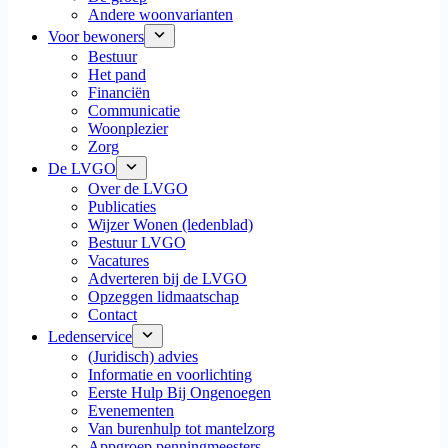
Andere woonvarianten
Voor bewoners
Bestuur
Het pand
Financiën
Communicatie
Woonplezier
Zorg
De LVGO
Over de LVGO
Publicaties
Wijzer Wonen (ledenblad)
Bestuur LVGO
Vacatures
Adverteren bij de LVGO
Opzeggen lidmaatschap
Contact
Ledenservice
(Juridisch) advies
Informatie en voorlichting
Eerste Hulp Bij Ongenoegen
Evenementen
Van burenhulp tot mantelzorg
Appgroep penningmeesters