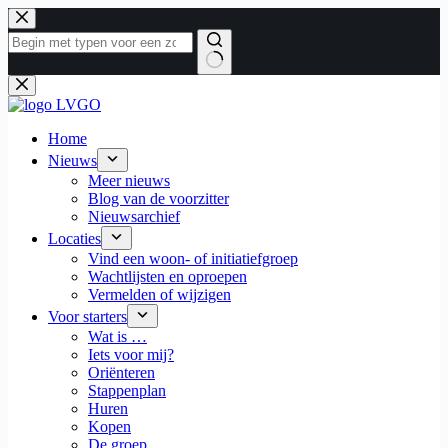
Ga
naar
de
inhoud
Geen
resultaten
Home
Nieuws
Meer nieuws
Blog van de voorzitter
Nieuwsarchief
Locaties
Vind een woon- of initiatiefgroep
Wachtlijsten en oproepen
Vermelden of wijzigen
Voor starters
Wat is …
Iets voor mij?
Oriënteren
Stappenplan
Huren
Kopen
De groep