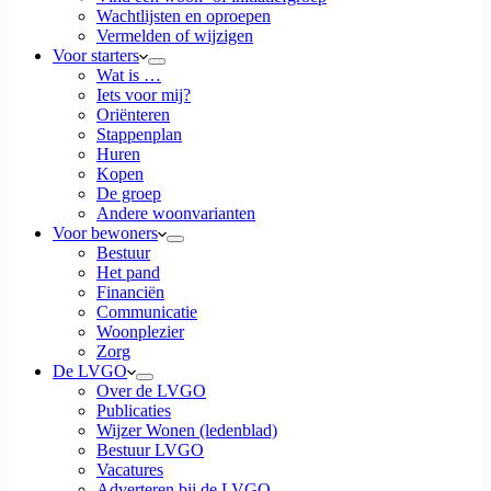
Wachtlijsten en oproepen
Vermelden of wijzigen
Voor starters
Wat is …
Iets voor mij?
Oriënteren
Stappenplan
Huren
Kopen
De groep
Andere woonvarianten
Voor bewoners
Bestuur
Het pand
Financiën
Communicatie
Woonplezier
Zorg
De LVGO
Over de LVGO
Publicaties
Wijzer Wonen (ledenblad)
Bestuur LVGO
Vacatures
Adverteren bij de LVGO