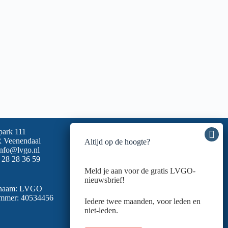
park 111
 Veenendaal
Altijd op de hoogte?
info@lvgo.nl
 28 28 36 59
Meld je aan voor de gratis LVGO-
nieuwsbrief!
snaam: LVGO
mmer: 40534456
Iedere twee maanden, voor leden en
niet-leden.