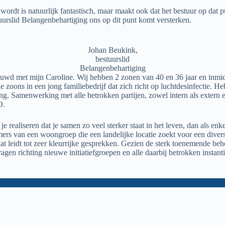
 is natuurlijk fantastisch, maar maakt ook dat het bestuur op dat punt
urslid Belangenbehartiging ons op dit punt komt versterken.
Johan Beukink,
bestuurslid
Belangenbehartiging
ouwd met mijn Caroline. Wij hebben 2 zonen van 40 en 36 jaar en inmidd
de zoons in een jong familiebedrijf dat zich richt op luchtdesinfectie.
 Samenwerking met alle betrokken partijen, zowel intern als extern en da
O.
e realiseren dat je samen zo veel sterker staat in het leven, dan als enk
mers van een woongroep die een landelijke locatie zoekt voor een div
t leidt tot zeer kleurrijke gesprekken. Gezien de sterk toenemende beh
en richting nieuwe initiatiefgroepen en alle daarbij betrokken instanties