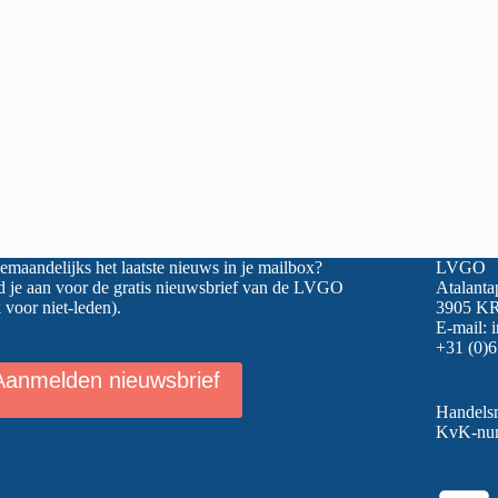
maandelijks het laatste nieuws in je mailbox?
LVGO
 je aan voor de gratis nieuwsbrief van de LVGO
Atalanta
 voor niet-leden).
3905 KR
E-mail:
+31 (0)6
Aanmelden nieuwsbrief
Handel
KvK-nu