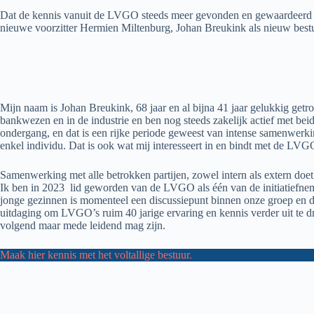
Dat de kennis vanuit de LVGO steeds meer gevonden en gewaardeerd wordt
nieuwe voorzitter Hermien Miltenburg, Johan Breukink als nieuw bestu
Mijn naam is Johan Breukink, 68 jaar en al bijna 41 jaar gelukkig getr
bankwezen en in de industrie en ben nog steeds zakelijk actief met bei
ondergang, en dat is een rijke periode geweest van intense samenwerking.
enkel individu. Dat is ook wat mij interesseert in en bindt met de LVG
Samenwerking met alle betrokken partijen, zowel intern als extern doet j
Ik ben in 2023 lid geworden van de LVGO als één van de initiatiefne
jonge gezinnen is momenteel een discussiepunt binnen onze groep en da
uitdaging om LVGO’s ruim 40 jarige ervaring en kennis verder uit te drag
volgend maar mede leidend mag zijn.
Maak hier kennis met het voltallige bestuur.