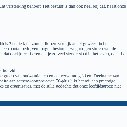
 versterking behoeft. Het bestuur is dan ook heel blij dat, naast onze
els 2 echte kleinzonen. Ik ben zakelijk actief geweest in het
 Heb een aantal bedrijven mogen besturen, weg mogen sturen van de
t doet je realiseren dat je zo veel sterker staat in het leven, dan als
el individu
erse groep van oud-studenten en aanverwante gekken. Deelname van
oefte aan samenwoonprojecten 50-plus lijkt het mij een prachtige
 en organisaties, met de stille gedachte dat onze leeftijdsgroep niet