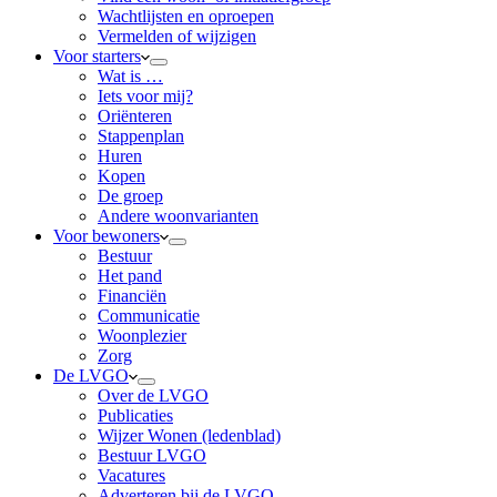
Wachtlijsten en oproepen
Vermelden of wijzigen
Voor starters
Wat is …
Iets voor mij?
Oriënteren
Stappenplan
Huren
Kopen
De groep
Andere woonvarianten
Voor bewoners
Bestuur
Het pand
Financiën
Communicatie
Woonplezier
Zorg
De LVGO
Over de LVGO
Publicaties
Wijzer Wonen (ledenblad)
Bestuur LVGO
Vacatures
Adverteren bij de LVGO