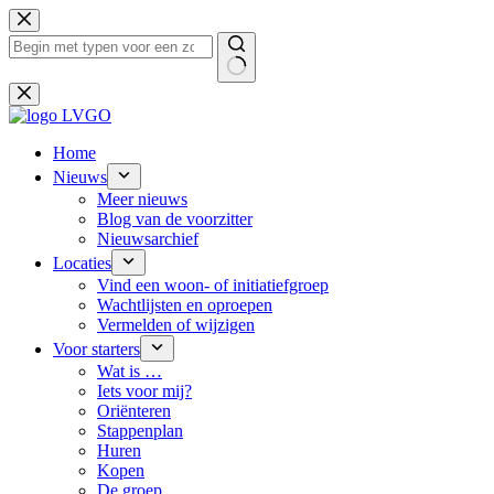
Ga
naar
de
inhoud
Geen
resultaten
Home
Nieuws
Meer nieuws
Blog van de voorzitter
Nieuwsarchief
Locaties
Vind een woon- of initiatiefgroep
Wachtlijsten en oproepen
Vermelden of wijzigen
Voor starters
Wat is …
Iets voor mij?
Oriënteren
Stappenplan
Huren
Kopen
De groep