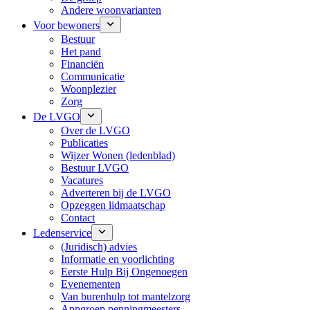
Andere woonvarianten
Voor bewoners
Bestuur
Het pand
Financiën
Communicatie
Woonplezier
Zorg
De LVGO
Over de LVGO
Publicaties
Wijzer Wonen (ledenblad)
Bestuur LVGO
Vacatures
Adverteren bij de LVGO
Opzeggen lidmaatschap
Contact
Ledenservice
(Juridisch) advies
Informatie en voorlichting
Eerste Hulp Bij Ongenoegen
Evenementen
Van burenhulp tot mantelzorg
Appgroep penningmeesters