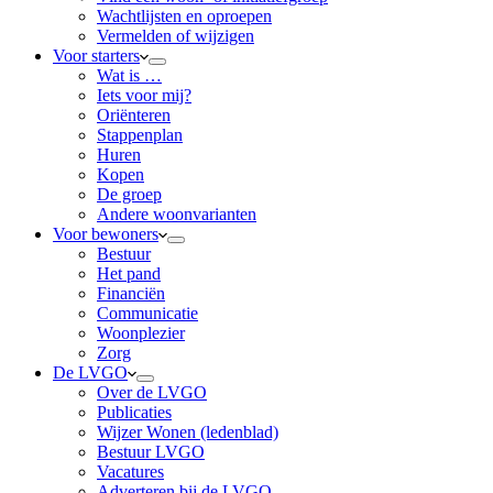
Wachtlijsten en oproepen
Vermelden of wijzigen
Voor starters
Wat is …
Iets voor mij?
Oriënteren
Stappenplan
Huren
Kopen
De groep
Andere woonvarianten
Voor bewoners
Bestuur
Het pand
Financiën
Communicatie
Woonplezier
Zorg
De LVGO
Over de LVGO
Publicaties
Wijzer Wonen (ledenblad)
Bestuur LVGO
Vacatures
Adverteren bij de LVGO