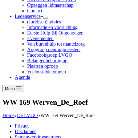
Opzeggen lidmaatschap
Contact
Ledenservice
(Juridisch) advies
Informatie en voorlichting
Eerste Hulp Bij Ongenoegen
Evenementen
Van burenhulp tot mantelzorg
Appgroep penningmeesters
Facebookgroep LVGO
Belangenbehartiging
Plaatsen oproep
Veelgestelde vragen
Agenda
Menu
WW 169 Werven_De_Roef
Home
De LVGO
WW 169 Werven_De_Roef
Privacy
Disclaimer
Samenwerkingspartners