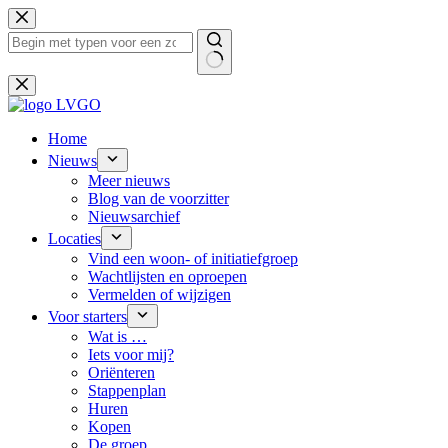
Ga
naar
de
inhoud
Geen
resultaten
Home
Nieuws
Meer nieuws
Blog van de voorzitter
Nieuwsarchief
Locaties
Vind een woon- of initiatiefgroep
Wachtlijsten en oproepen
Vermelden of wijzigen
Voor starters
Wat is …
Iets voor mij?
Oriënteren
Stappenplan
Huren
Kopen
De groep