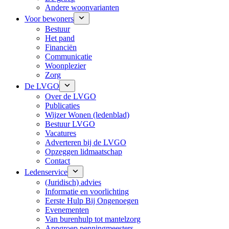
Andere woonvarianten
Voor bewoners
Bestuur
Het pand
Financiën
Communicatie
Woonplezier
Zorg
De LVGO
Over de LVGO
Publicaties
Wijzer Wonen (ledenblad)
Bestuur LVGO
Vacatures
Adverteren bij de LVGO
Opzeggen lidmaatschap
Contact
Ledenservice
(Juridisch) advies
Informatie en voorlichting
Eerste Hulp Bij Ongenoegen
Evenementen
Van burenhulp tot mantelzorg
Appgroep penningmeesters