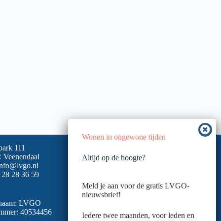
Wonen in ongewone tijden
park 111
 Veenendaal
Altijd op de hoogte?
info@lvgo.nl
 28 28 36 59
Meld je aan voor de gratis LVGO-
nieuwsbrief!
snaam: LVGO
mmer: 40534456
Iedere twee maanden, voor leden en