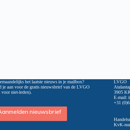
maandelijks het laatste nieuws in je mailbox?
LVGO
 je aan voor de gratis nieuwsbrief van de LVGO
Atalanta
 voor niet-leden).
3905 KR
E-mail:
+31 (0)6
Aanmelden nieuwsbrief
Handel
KvK-nu