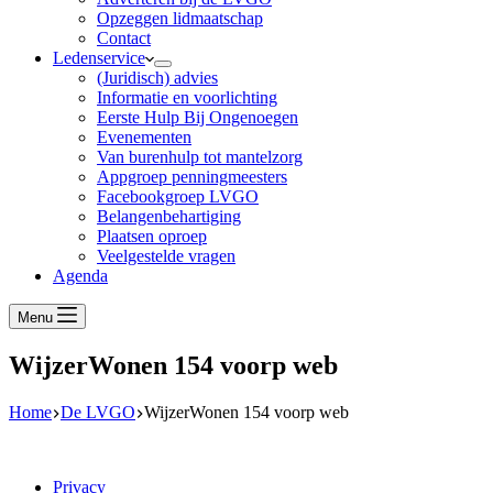
Opzeggen lidmaatschap
Contact
Ledenservice
(Juridisch) advies
Informatie en voorlichting
Eerste Hulp Bij Ongenoegen
Evenementen
Van burenhulp tot mantelzorg
Appgroep penningmeesters
Facebookgroep LVGO
Belangenbehartiging
Plaatsen oproep
Veelgestelde vragen
Agenda
Menu
WijzerWonen 154 voorp web
Home
De LVGO
WijzerWonen 154 voorp web
Privacy