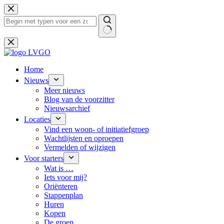
Ga
naar
de
inhoud
Geen
resultaten
Home
Nieuws
Meer nieuws
Blog van de voorzitter
Nieuwsarchief
Locaties
Vind een woon- of initiatiefgroep
Wachtlijsten en oproepen
Vermelden of wijzigen
Voor starters
Wat is …
Iets voor mij?
Oriënteren
Stappenplan
Huren
Kopen
De groep