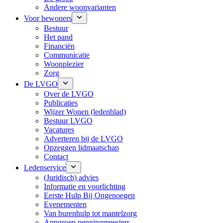
Andere woonvarianten
Voor bewoners
Bestuur
Het pand
Financiën
Communicatie
Woonplezier
Zorg
De LVGO
Over de LVGO
Publicaties
Wijzer Wonen (ledenblad)
Bestuur LVGO
Vacatures
Adverteren bij de LVGO
Opzeggen lidmaatschap
Contact
Ledenservice
(Juridisch) advies
Informatie en voorlichting
Eerste Hulp Bij Ongenoegen
Evenementen
Van burenhulp tot mantelzorg
Appgroep penningmeesters