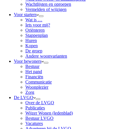
Wachtlijsten en oproepen
Vermelden of wijzigen
Voor starters
Wat is …
Iets voor mij?
Oriënteren
Stappenplan
Huren
Kopen
De groep
Andere woonvarianten
Voor bewoners
Bestuur
Het pand
Financiën
Communicatie
Woonplezier
Zorg
De LVGO
Over de LVGO
Publicaties
Wijzer Wonen (ledenblad)
Bestuur LVGO
Vacatures
Adverteren bij de LVGO