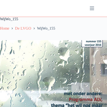
Ga
naar
de
inhoud
WijWo_155
Home
De LVGO
WijWo_155