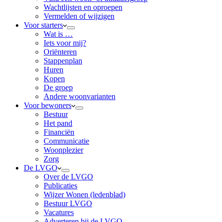
Wachtlijsten en oproepen
Vermelden of wijzigen
Voor starters
Wat is …
Iets voor mij?
Oriënteren
Stappenplan
Huren
Kopen
De groep
Andere woonvarianten
Voor bewoners
Bestuur
Het pand
Financiën
Communicatie
Woonplezier
Zorg
De LVGO
Over de LVGO
Publicaties
Wijzer Wonen (ledenblad)
Bestuur LVGO
Vacatures
Adverteren bij de LVGO