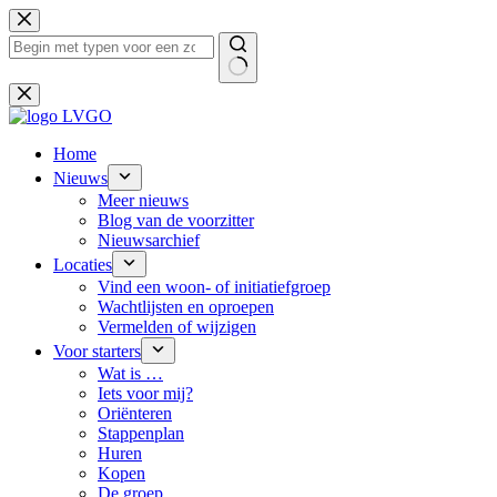
Ga
naar
de
inhoud
Geen
resultaten
Home
Nieuws
Meer nieuws
Blog van de voorzitter
Nieuwsarchief
Locaties
Vind een woon- of initiatiefgroep
Wachtlijsten en oproepen
Vermelden of wijzigen
Voor starters
Wat is …
Iets voor mij?
Oriënteren
Stappenplan
Huren
Kopen
De groep