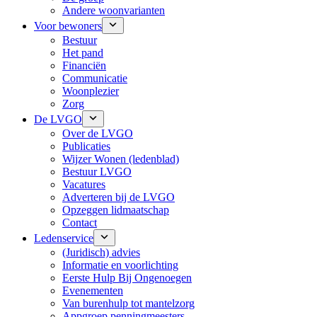
Andere woonvarianten
Voor bewoners
Bestuur
Het pand
Financiën
Communicatie
Woonplezier
Zorg
De LVGO
Over de LVGO
Publicaties
Wijzer Wonen (ledenblad)
Bestuur LVGO
Vacatures
Adverteren bij de LVGO
Opzeggen lidmaatschap
Contact
Ledenservice
(Juridisch) advies
Informatie en voorlichting
Eerste Hulp Bij Ongenoegen
Evenementen
Van burenhulp tot mantelzorg
Appgroep penningmeesters