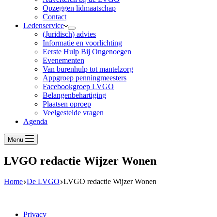
Opzeggen lidmaatschap
Contact
Ledenservice
(Juridisch) advies
Informatie en voorlichting
Eerste Hulp Bij Ongenoegen
Evenementen
Van burenhulp tot mantelzorg
Appgroep penningmeesters
Facebookgroep LVGO
Belangenbehartiging
Plaatsen oproep
Veelgestelde vragen
Agenda
Menu
LVGO redactie Wijzer Wonen
Home
De LVGO
LVGO redactie Wijzer Wonen
Privacy