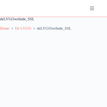
Ga
naar
de
inhoud
deLVGOwebsite_SSL
Home
De LVGO
deLVGOwebsite_SSL