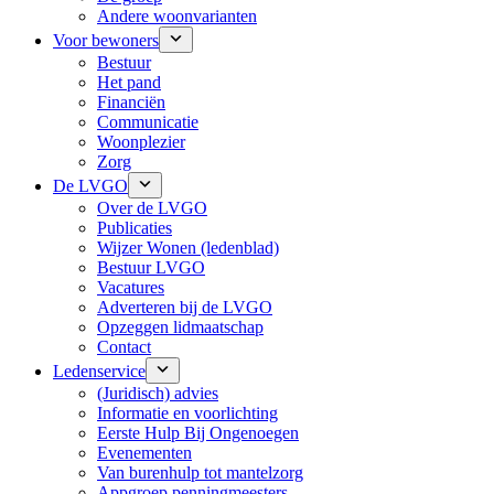
Andere woonvarianten
Voor bewoners
Bestuur
Het pand
Financiën
Communicatie
Woonplezier
Zorg
De LVGO
Over de LVGO
Publicaties
Wijzer Wonen (ledenblad)
Bestuur LVGO
Vacatures
Adverteren bij de LVGO
Opzeggen lidmaatschap
Contact
Ledenservice
(Juridisch) advies
Informatie en voorlichting
Eerste Hulp Bij Ongenoegen
Evenementen
Van burenhulp tot mantelzorg
Appgroep penningmeesters