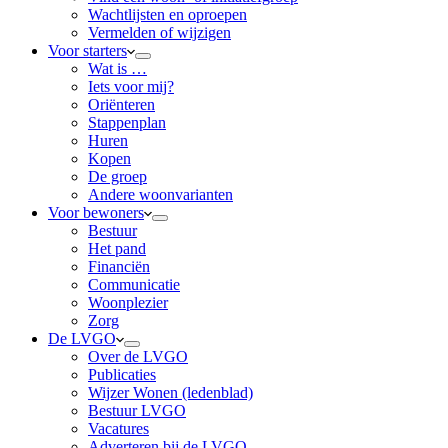
Wachtlijsten en oproepen
Vermelden of wijzigen
Voor starters
Wat is …
Iets voor mij?
Oriënteren
Stappenplan
Huren
Kopen
De groep
Andere woonvarianten
Voor bewoners
Bestuur
Het pand
Financiën
Communicatie
Woonplezier
Zorg
De LVGO
Over de LVGO
Publicaties
Wijzer Wonen (ledenblad)
Bestuur LVGO
Vacatures
Adverteren bij de LVGO