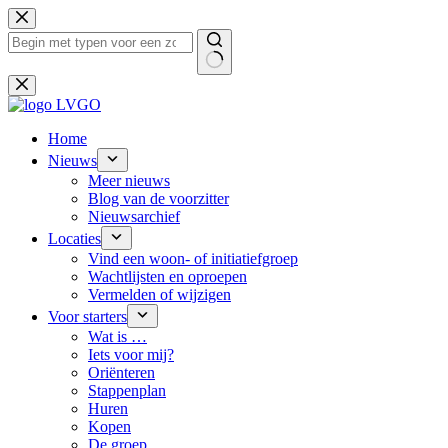
Ga
naar
de
inhoud
Geen
resultaten
Home
Nieuws
Meer nieuws
Blog van de voorzitter
Nieuwsarchief
Locaties
Vind een woon- of initiatiefgroep
Wachtlijsten en oproepen
Vermelden of wijzigen
Voor starters
Wat is …
Iets voor mij?
Oriënteren
Stappenplan
Huren
Kopen
De groep