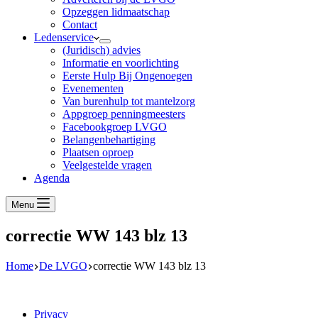
Opzeggen lidmaatschap
Contact
Ledenservice
(Juridisch) advies
Informatie en voorlichting
Eerste Hulp Bij Ongenoegen
Evenementen
Van burenhulp tot mantelzorg
Appgroep penningmeesters
Facebookgroep LVGO
Belangenbehartiging
Plaatsen oproep
Veelgestelde vragen
Agenda
Menu
correctie WW 143 blz 13
Home
De LVGO
correctie WW 143 blz 13
Privacy